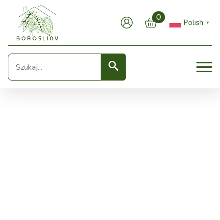
0
Polish
▼
Seearch