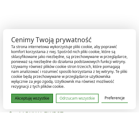
Cenimy Twoją prywatność
Ta strona internetowa wykorzystuje pliki cookie, aby poprawić
komfort korzystania z niej. Spośród nich pliki cookie, które są
sklasyfikowane jako niezbędne, są przechowywane w przeglądarce,
SZYBKA DOSTAWA
ponieważ są niezbędne do działania podstawowych funkcji witryny.
Używamy również plików cookie stron trzecich, które pomagają
99% przesyłek jest zrealizowanych w ciągu 24h od złożenia
nam analizować i rozumieć sposób korzystania z tej witryny. Te pliki
zamówienia.
cookie będą przechowywane w przeglądarce użytkownika
wyłącznie za jego zgodą. Użytkownik ma również możliwość
BEZPIECZNA WYSYŁKA
rezygnacji z tych plików cookie.
Mamy doświadczenie w bezpiecznym pakowaniu
Preferencje
Akceptuję wszystkie
Odrzucam wszystkie
akcesoriów oraz roślin zarówno zimą jak i w okresie letnim.
14 DNI NA ZWROT
Możesz zwrócić zamówienie w przeciągu 2 tygodni od ich
dostarczenia.