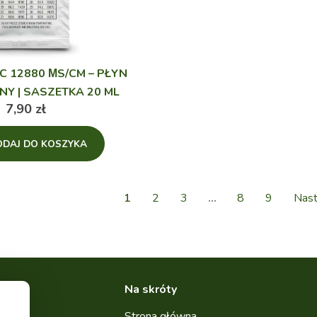
C 12880 ΜS/CM – PŁYN
NY | SASZETKA 20 ML
7,90
zł
ODAJ DO KOSZYKA
1
2
3
…
8
9
Nast
Na skróty
Strona główna