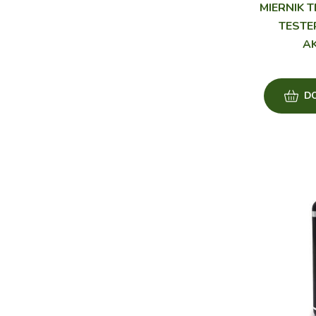
MIERNIK T
TESTE
A
D