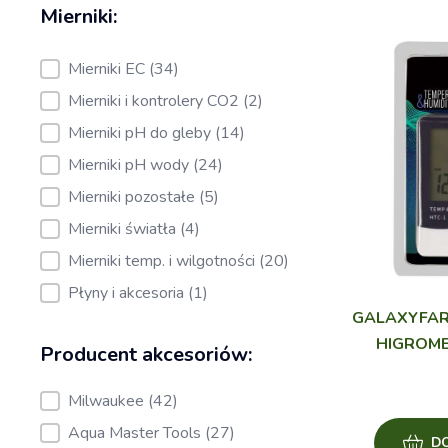
Kategoria produktów:
Mierniki EC
(34)
Mierniki i kontrolery CO2
(2)
Mierniki pH do gleby
(14)
Mierniki pH wody
(24)
Mierniki pozostałe
(5)
Mierniki światła
(4)
Mierniki temp. i wilgotności
(20)
Płyny i akcesoria
(1)
GALAXYFAR
HIGROME
Producent akcesoriów:
Producent akcesoriów:
Milwaukee
(42)
Aqua Master Tools
(27)
D