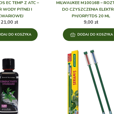
DS EC TEMP Z ATC –
MILWAUKEE M10016B – RO
R WODY PITNEJ I
DO CZYSZCZENIA ELEKT
KWARIOWEJ
PH/ORP/TDS 20 ML
21,00
zł
9,00
zł
ODAJ DO KOSZYKA
DODAJ DO KOSZYKA