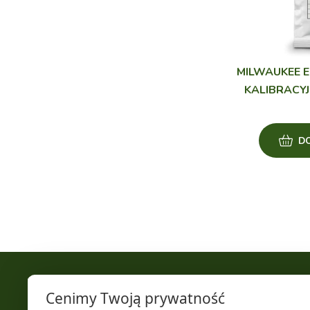
MILWAUKEE E
KALIBRACYJ
D
+48 519 801 800
Cenimy Twoją prywatność
kontakt@borosliny.pl