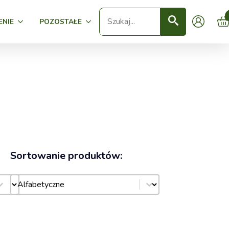
Seearch
ENIE
POZOSTAŁE
Sortowanie produktów:
Sortowanie produktów:
Sortowanie produktów: