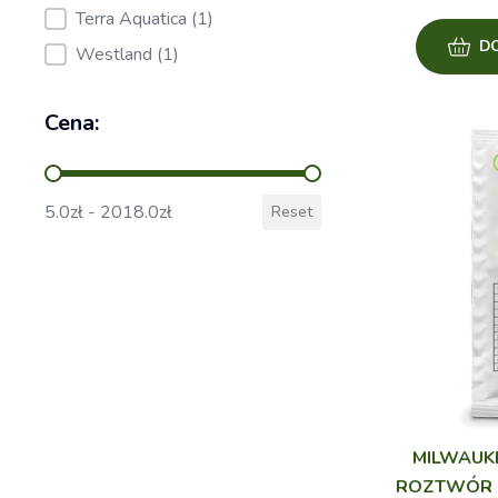
Terra Aquatica
(1)
D
Westland
(1)
Cena:
Cena:
5.0zł - 2018.0zł
Reset
MILWAUKE
ROZTWÓR K