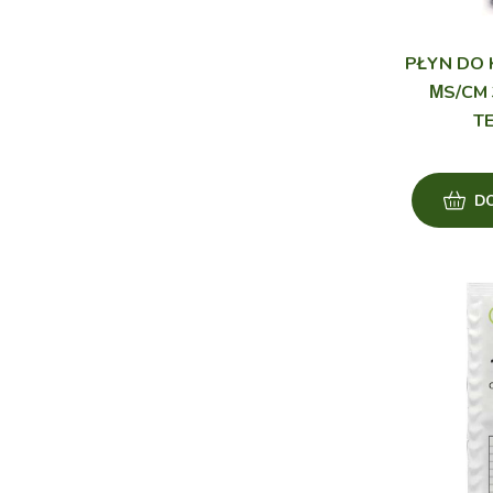
PŁYN DO 
ΜS/CM
T
D