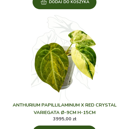
wynosiła:
wynosi:
DODAJ DO KOSZYKA
295,00 zł.
280,00 zł.
ANTHURIUM PAPILLILAMINUM X RED CRYSTAL
VARIEGATA Ø-9CM H-15CM
3995,00
zł