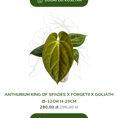
DODAJ DO KOSZYKA
ANTHURIUM KING OF SPADES X FORGETII X GOLIATH
Ø-12CM H-20CM
280,00
zł
295,00
zł
Pierwotna
Aktualna
cena
cena