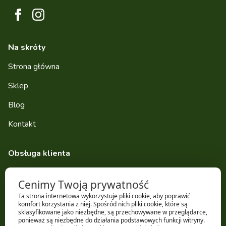
Na skróty
Strona główna
Sklep
Blog
Kontakt
Obsługa klienta
Dostawa
Cenimy Twoją prywatność
Zwroty i reklamacje
Ta strona internetowa wykorzystuje pliki cookie, aby poprawić
komfort korzystania z niej. Spośród nich pliki cookie, które są
Regulamin sklepu
sklasyfikowane jako niezbędne, są przechowywane w przeglądarce,
ponieważ są niezbędne do działania podstawowych funkcji witryny.