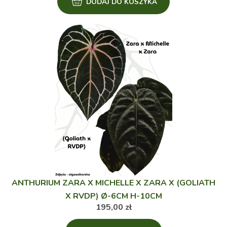
DODAJ DO KOSZYKA
ANTHURIUM ZARA X MICHELLE X ZARA X (GOLIATH
X RVDP) Ø-6CM H-10CM
195,00
zł
Ten