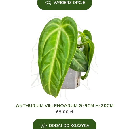
WYBIERZ OPCJE
produkt
ma
wiele
wariantów.
Opcje
można
wybrać
na
stronie
produktu
ANTHURIUM VILLENOARUM Ø-9CM H-20CM
69,00
zł
DODAJ DO KOSZYKA