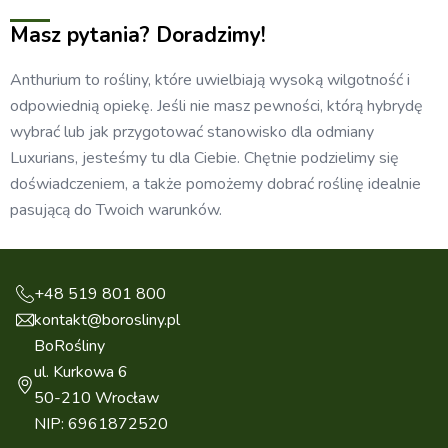
Masz pytania? Doradzimy!
Anthurium to rośliny, które uwielbiają wysoką wilgotność i
odpowiednią opiekę. Jeśli nie masz pewności, którą hybrydę
wybrać lub jak przygotować stanowisko dla odmiany
Luxurians, jesteśmy tu dla Ciebie. Chętnie podzielimy się
doświadczeniem, a także pomożemy dobrać roślinę idealnie
pasującą do Twoich warunków.
+48 519 801 800
kontakt@borosliny.pl
BoRośliny
ul. Kurkowa 6
50-210 Wrocław
NIP: 6961872520