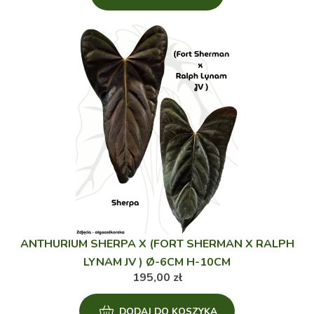
produkt
ma
wiele
wariantów.
Opcje
można
wybrać
na
stronie
produktu
ANTHURIUM SHERPA X (FORT SHERMAN X RALPH
LYNAM JV ) Ø-6CM H-10CM
195,00
zł
DODAJ DO KOSZYKA