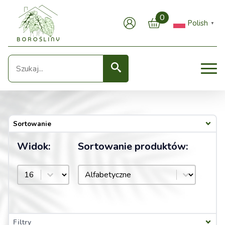
0
Polish
▼
Seearch
Sortowanie
Widok:
Sortowanie produktów:
Sortowanie produktów:
Widok:
Sortowanie produktów:
Filtry