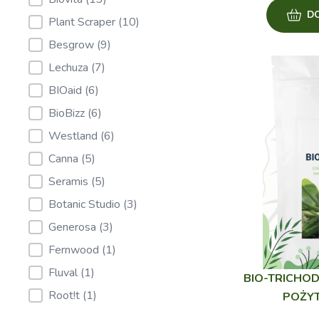
D
Plant Scraper
(10)
Besgrow
(9)
Lechuza
(7)
BIOaid
(6)
BioBizz
(6)
Westland
(6)
Canna
(5)
Seramis
(5)
Botanic Studio
(3)
Generosa
(3)
Fernwood
(1)
Fluval
(1)
BIO-TRICHO
Root!t
(1)
POŻY