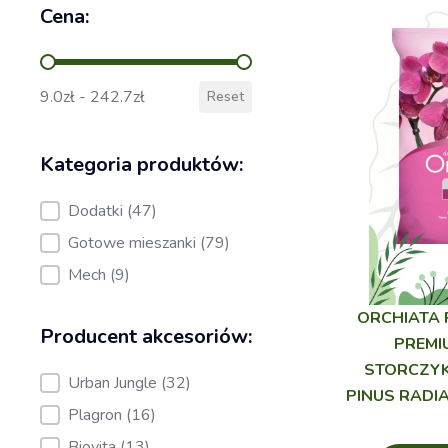
Cena:
Cena:
9.0zł - 242.7zł
Reset
Kategoria produktów:
Kategoria produktów:
Dodatki
(47)
Gotowe mieszanki
(79)
Mech
(9)
ORCHIATA 
Producent akcesoriów:
PREMI
STORCZYK
Producent akcesoriów:
Urban Jungle
(32)
PINUS RADIA
Plagron
(16)
Biovita
(13)