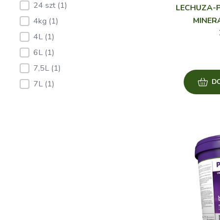
24 szt
(1)
LECHUZA-P
MINER
4kg
(1)
4L
(1)
6L
(1)
7,5L
(1)
D
7L
(1)