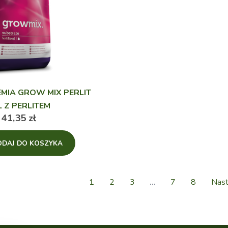
MIA GROW MIX PERLIT
L Z PERLITEM
41,35
zł
ODAJ DO KOSZYKA
1
2
3
…
7
8
Nast