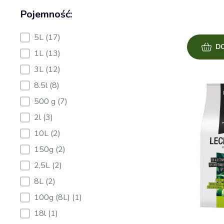
Pojemność:
Pojemność:
5L
(17)
D
1L
(13)
3L
(12)
8.5l
(8)
500 g
(7)
2l
(3)
10L
(2)
150g
(2)
2,5L
(2)
8L
(2)
100g (8L)
(1)
18l
(1)