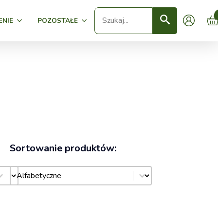
Seearch
ENIE
POZOSTAŁE
Sortowanie produktów:
Sortowanie produktów:
Sortowanie produktów: