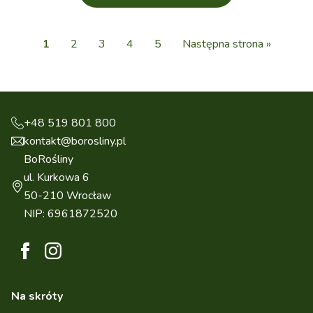
1
2
3
4
5
Następna strona »
+48 519 801 800
kontakt@borosliny.pl
BoRośliny
ul. Kurkowa 6
50-210 Wrocław
NIP: 6961872520
Na skróty