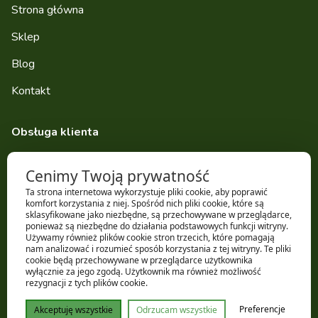
Strona główna
Sklep
Blog
Kontakt
Obsługa klienta
Dostawa
Cenimy Twoją prywatność
Zwroty i reklamacje
Ta strona internetowa wykorzystuje pliki cookie, aby poprawić
komfort korzystania z niej. Spośród nich pliki cookie, które są
Regulamin sklepu
sklasyfikowane jako niezbędne, są przechowywane w przeglądarce,
ponieważ są niezbędne do działania podstawowych funkcji witryny.
Używamy również plików cookie stron trzecich, które pomagają
Polityka prywatności
nam analizować i rozumieć sposób korzystania z tej witryny. Te pliki
cookie będą przechowywane w przeglądarce użytkownika
wyłącznie za jego zgodą. Użytkownik ma również możliwość
rezygnacji z tych plików cookie.
Preferencje
Akceptuję wszystkie
Odrzucam wszystkie