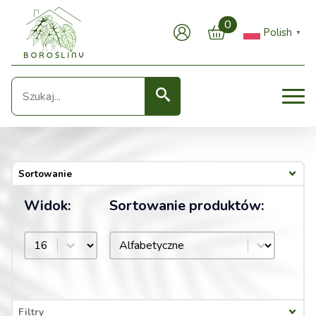
0
Polish
▼
Seearch
Sortowanie
Widok:
Sortowanie produktów:
Sortowanie produktów:
Widok:
Sortowanie produktów:
Filtry