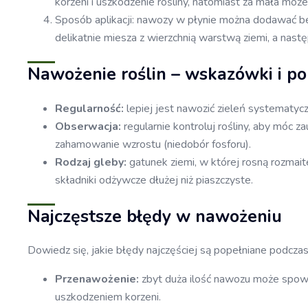
korzeni i uszkodzenie rośliny, natomiast za mała moż
Sposób aplikacji: nawozy w płynie można dodawać bez
delikatnie miesza z wierzchnią warstwą ziemi, a nast
Nawożenie roślin – wskazówki i p
Regularność:
lepiej jest nawozić zieleń systematycz
Obserwacja:
regularnie kontroluj rośliny, aby móc 
zahamowanie wzrostu (niedobór fosforu).
Rodzaj gleby:
gatunek ziemi, w której rosną rozmait
składniki odżywcze dłużej niż piaszczyste.
Najczęstsze błędy w nawożeniu
Dowiedz się, jakie błędy najczęściej są popełniane podczas u
Przenawożenie:
zbyt duża ilość nawozu może spowo
uszkodzeniem korzeni.