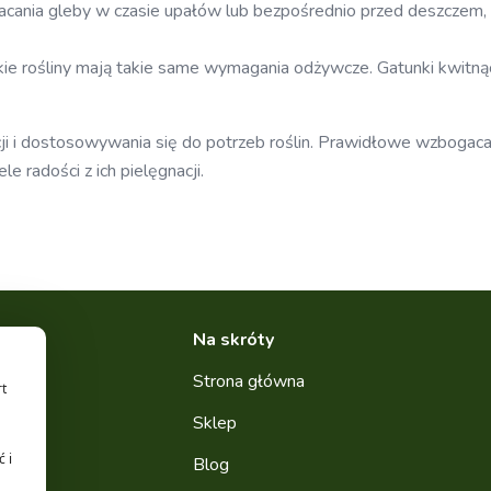
acania gleby w czasie upałów lub bezpośrednio przed deszczem,
kie rośliny mają takie same wymagania odżywcze. Gatunki kwitnąc
ji i dostosowywania się do potrzeb roślin. Prawidłowe wzbogac
 radości z ich pielęgnacji.
Na skróty
Strona główna
rt
Sklep
 i
Blog