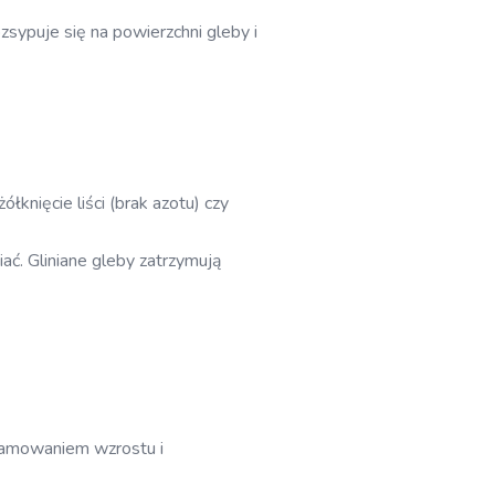
sypuje się na powierzchni gleby i
łknięcie liści (brak azotu) czy
iać. Gliniane gleby zatrzymują
ahamowaniem wzrostu i