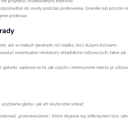
e nie przynieść oczekiwanych efektów.
pośrednio do wody podczas podlewania. Granulki lub proszki roz
ępnie podlewa.
orady
nie, ale w małych dawkach, niż rzadko, lecz dużymi ilościami.
zauważyć ewentualne niedobory składników odżywczych, takie jak żó
e gatunki, wpływa na to, jak często i intensywnie należy je odżyw
żyźniania gleby i jak ich skutecznie unikać.
dować „przenawożenie”, które objawia się żółknięciem liści, z