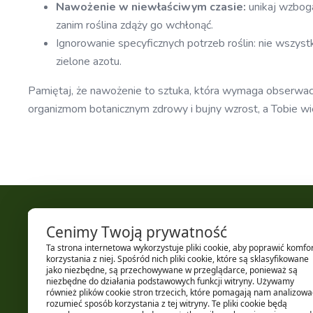
Nawożenie w niewłaściwym czasie:
unikaj wzbog
zanim roślina zdąży go wchłonąć.
Ignorowanie specyficznych potrzeb roślin: nie wszyst
zielone azotu.
Pamiętaj, że nawożenie to sztuka, która wymaga obserwac
organizmom botanicznym zdrowy i bujny wzrost, a Tobie wiele
+48 519 801 800
Cenimy Twoją prywatność
kontakt@borosliny.pl
Ta strona internetowa wykorzystuje pliki cookie, aby poprawić komfo
BoRośliny
korzystania z niej. Spośród nich pliki cookie, które są sklasyfikowane
ul. Kurkowa 6
jako niezbędne, są przechowywane w przeglądarce, ponieważ są
niezbędne do działania podstawowych funkcji witryny. Używamy
50-210 Wrocław
również plików cookie stron trzecich, które pomagają nam analizować
rozumieć sposób korzystania z tej witryny. Te pliki cookie będą
NIP: 6961872520