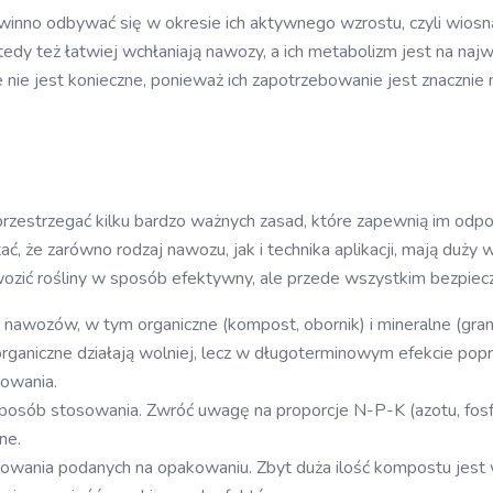
inno odbywać się w okresie ich aktywnego wzrostu, czyli wiosną 
edy też łatwiej wchłaniają nawozy, a ich metabolizm jest na najw
ie jest konieczne, ponieważ ich zapotrzebowanie jest znacznie
rzestrzegać kilku bardzo ważnych zasad, które zapewnią im odpo
że zarówno rodzaj nawozu, jak i technika aplikacji, mają duży
zić rośliny w sposób efektywny, ale przede wszystkim bezpieczn
nawozów, w tym organiczne (kompost, obornik) i mineralne (granu
 organiczne działają wolniej, lecz w długoterminowym efekcie popr
sowania.
sposób stosowania. Zwróć uwagę na proporcje N-P-K (azotu, fosfo
ne.
zowania podanych na opakowaniu. Zbyt duża ilość kompostu jes