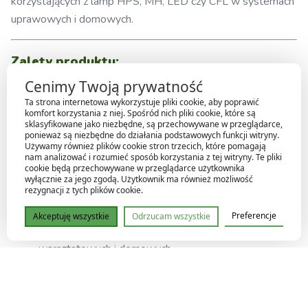
korzystających z lamp HPS, MH, LED czy CFL w systemach
uprawowych i domowych.
Zalety produktu:
Cenimy Twoją prywatność
Umożliwia
stosowanie żarówek E27 w oprawach
Ta strona internetowa wykorzystuje pliki cookie, aby poprawić
E40
,
komfort korzystania z niej. Spośród nich pliki cookie, które są
sklasyfikowane jako niezbędne, są przechowywane w przeglądarce,
ponieważ są niezbędne do działania podstawowych funkcji witryny.
Solidna konstrukcja
– połączenie metalu i
Używamy również plików cookie stron trzecich, które pomagają
wytrzymałego tworzywa,
nam analizować i rozumieć sposób korzystania z tej witryny. Te pliki
cookie będą przechowywane w przeglądarce użytkownika
wyłącznie za jego zgodą. Użytkownik ma również możliwość
Łatwy montaż
– wystarczy wkręcić adapter do
rezygnacji z tych plików cookie.
gniazda,
Preferencje
Akceptuję wszystkie
Odrzucam wszystkie
Uniwersalne zastosowanie
– do lamp uprawowych,
warsztatowych i domowych,
Odporność na wysokie temperatury i częste
użytkowanie.