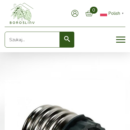
0
Polish
▼
Seearch