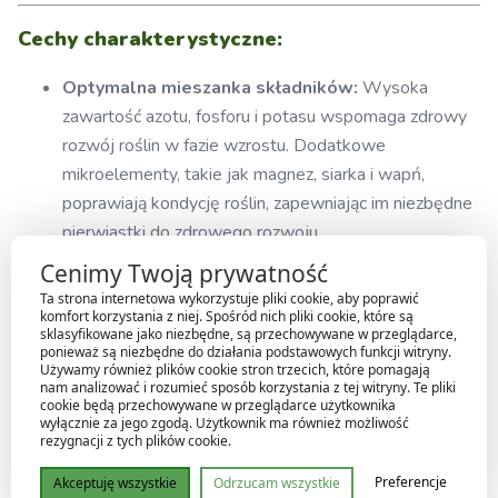
Cechy charakterystyczne:
Optymalna mieszanka składników:
Wysoka
zawartość azotu, fosforu i potasu wspomaga zdrowy
rozwój roślin w fazie wzrostu. Dodatkowe
mikroelementy, takie jak magnez, siarka i wapń,
poprawiają kondycję roślin, zapewniając im niezbędne
pierwiastki do zdrowego rozwoju.
Bardzo dobra rozpuszczalność:
Nawóz łatwo się
Cenimy Twoją prywatność
rozpuszcza w wodzie, co sprawia, że jest szybko
Ta strona internetowa wykorzystuje pliki cookie, aby poprawić
przyswajalny przez rośliny.
komfort korzystania z niej. Spośród nich pliki cookie, które są
sklasyfikowane jako niezbędne, są przechowywane w przeglądarce,
Wzmacnia rośliny:
Pomaga w tworzeniu silnych,
ponieważ są niezbędne do działania podstawowych funkcji witryny.
Używamy również plików cookie stron trzecich, które pomagają
zdrowych korzeni, które zwiększają odporność roślin
nam analizować i rozumieć sposób korzystania z tej witryny. Te pliki
na stres i choroby.
cookie będą przechowywane w przeglądarce użytkownika
wyłącznie za jego zgodą. Użytkownik ma również możliwość
rezygnacji z tych plików cookie.
Dawkowanie:
Preferencje
Akceptuję wszystkie
Odrzucam wszystkie