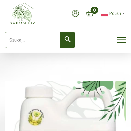
0
Polish
▼
Seearch