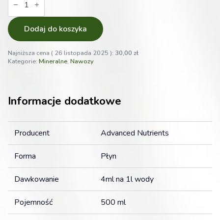
Advanced
Nutrients
Grow
500ml
Dodaj do koszyka
Nawóz
1-
0-
Najniższa cena (
26 listopada 2025
):
30,00
zł
4
Kategorie:
Mineralne
,
Nawozy
Formuła
Ph
Perfect
Informacje dodatkowe
Producent
Advanced Nutrients
Forma
Płyn
Dawkowanie
4ml na 1l wody
Pojemność
500 ml