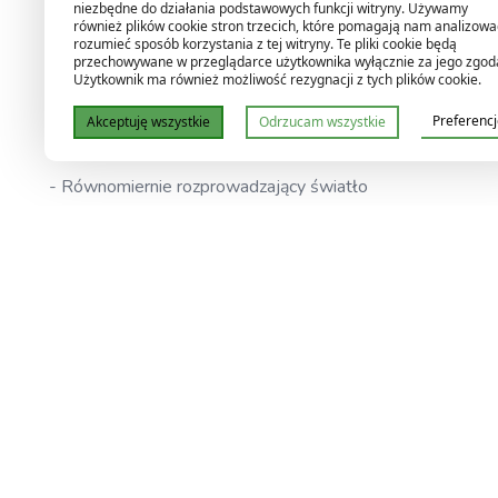
niezbędne do działania podstawowych funkcji witryny. Używamy
również plików cookie stron trzecich, które pomagają nam analizować
rozumieć sposób korzystania z tej witryny. Te pliki cookie będą
przechowywane w przeglądarce użytkownika wyłącznie za jego zgod
Użytkownik ma również możliwość rezygnacji z tych plików cookie.
- Wykonany z lustrzanego aluminium
Preferenc
Akceptuję wszystkie
Odrzucam wszystkie
- Wysokiej jakości aluminium zapewnia odbicie światła n
- Równomiernie rozprowadzający światło
- Zapobiega przypalaniu roślin
- Gniazdo E40 w zestawie
- Wymiary 47x47cm
-
Oferowany przez nasz odbłyśnik w przeciwieństwie do inn
Wystarczy podpiąć kabel + podłączyć do zasilacza jeżeli