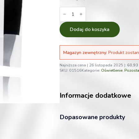
ilość
Airontek
Odbłyśnik
Long
Gloss
Dodaj do koszyka
Aluminiowy
do
lamp
HPS
Magazyn zewnętrzny:
Produkt zostan
/
MH
/
Najniższa cena (
26 listopada 2025
):
60,93
CFL
SKU:
01516
Kategorie:
Oświetlenie
,
Pozosta
47x47cm
Informacje dodatkowe
Dopasowane produkty