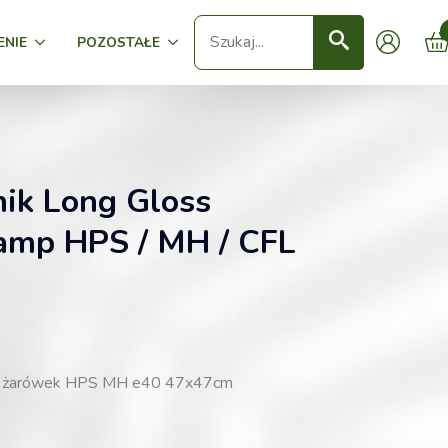
Seearch
ENIE
POZOSTAŁE
nik Long Gloss
amp HPS / MH / CFL
 do żarówek HPS MH e40 47x47cm