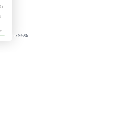
 i
ą.
je
a poziomie 95%
ych na rynku jest już złożony
- klient otrzymuje produkt który n
 jest to lampa MH/HPS