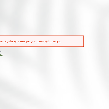
ie wysłany z magazynu zewnętrznego.
zł
łe