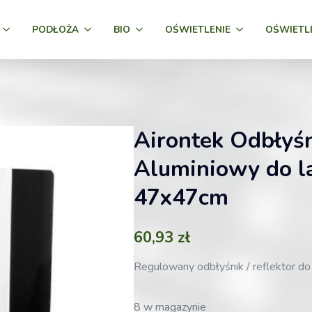
PODŁOŻA
BIO
OŚWIETLENIE
OŚWIETL
Airontek Odbłyś
Aluminiowy do l
47x47cm
60,93
zł
Regulowany odbłyśnik / reflektor
8 w magazynie