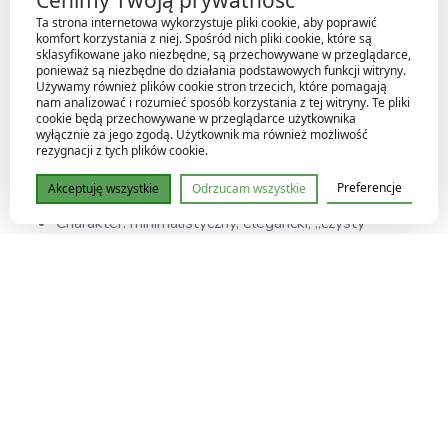
Cenimy Twoją prywatność
Cechy charakterystyczne
Ta strona internetowa wykorzystuje pliki cookie, aby poprawić
komfort korzystania z niej. Spośród nich pliki cookie, które są
sklasyfikowane jako niezbędne, są przechowywane w przeglądarce,
Liście: wydłużone, strzałkowate, z wyraźnym
ponieważ są niezbędne do działania podstawowych funkcji witryny.
Używamy również plików cookie stron trzecich, które pomagają
zakończeniem
nam analizować i rozumieć sposób korzystania z tej witryny. Te pliki
Kolorystyka: głęboka, czysta zieleń
cookie będą przechowywane w przeglądarce użytkownika
wyłącznie za jego zgodą. Użytkownik ma również możliwość
Unerwienie: wyraźne, elegancko rozrysowane
rezygnacji z tych plików cookie.
Struktura: lekko mięsista, sprężysta
Preferencje
Akceptuję wszystkie
Odrzucam wszystkie
Pokrój: wzniesiony, smukły, uporządkowany
Charakter: minimalistyczny, elegancki, „czysty”
wizualnie
Pielęgnacja
Światło: jasne, rozproszone – wspiera zdrowy wzrost i
strukturę liści
Podlewanie: umiarkowane; podłoże powinno lekko
przeschnąć między podlewaniami
Wilgotność: 60–80% – dobrze radzi sobie w