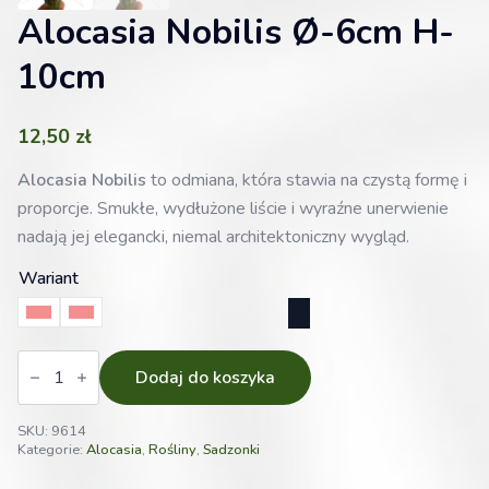
Alocasia Nobilis Ø-6cm H-
10cm
12,50
zł
Alocasia Nobilis
to odmiana, która stawia na czystą formę i
proporcje. Smukłe, wydłużone liście i wyraźne unerwienie
nadają jej elegancki, niemal architektoniczny wygląd.
Wariant
Nr 1
Nr 2
ilość
Alocasia
Dodaj do koszyka
Nobilis
Ø-6cm
H-
SKU:
9614
10cm
Kategorie:
Alocasia
,
Rośliny
,
Sadzonki