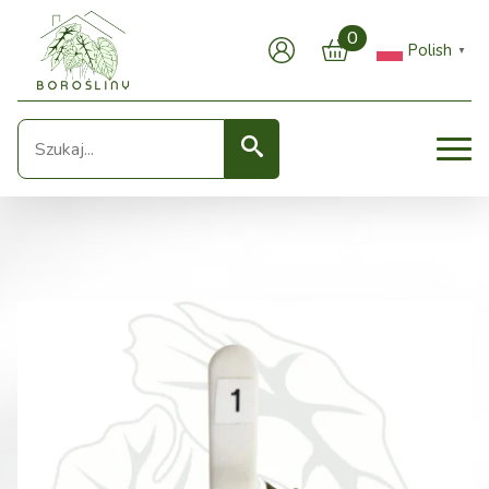
0
Polish
▼
Seearch