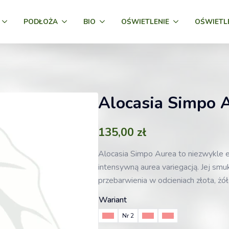
PODŁOŻA
BIO
OŚWIETLENIE
OŚWIETL
Alocasia Simpo
135,00
zł
Alocasia Simpo Aurea to niezwykle e
intensywną aurea variegacją. Jej smuk
przebarwienia w odcieniach złota, żółci
Wariant
Nr 1
Nr 2
Nr 3
Nr 4