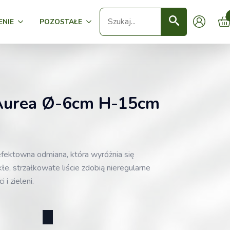
Seearch
ENIE
POZOSTAŁE
 Aurea Ø-6cm H-15cm
fektowna odmiana, która wyróżnia się
łe, strzałkowate liście zdobią nieregularne
 i zieleni.