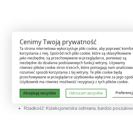
Alocasia Simpo Aurea – Tropikalny Blas
Cenimy Twoją prywatność
Ta strona internetowa wykorzystuje pliki cookie, aby poprawić komfo
korzystania z niej. Spośród nich pliki cookie, które są sklasyfikowane
Alocasia Simpo Aurea to niezwykle efektowna odmiana, któr
jako niezbędne, są przechowywane w przeglądarce, ponieważ są
niezbędne do działania podstawowych funkcji witryny. Używamy
złota, żółci i zieleni. Dzięki kontrastowym kolorom i eleganc
również plików cookie stron trzecich, które pomagają nam analizować
rozumieć sposób korzystania z tej witryny. Te pliki cookie będą
Cechy charakterystyczne:
przechowywane w przeglądarce użytkownika wyłącznie za jego zgod
Użytkownik ma również możliwość rezygnacji z tych plików cookie.
Liście: Strzałkowate, mocno unerwione, z aurea variegac
Preferenc
Akceptuję wszystkie
Odrzucam wszystkie
Pokrój: Wzniesiony, smukły – idealny do ekspozycji jak
Rzadkość: Kolekcjonerska odmiana, bardzo poszukiwa
Pielęgnacja Alocasia Simpo Aurea: