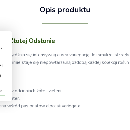
Opis produktu
k w Złotej Odsłonie
rt
a wyróżnia się intensywną aurea variegacją. Jej smukłe, strzałko
kiej formie staje się niepowtarzalną ozdobą każdej kolekcji roślin 
 i
ą.
ją w odcieniach żółci i zieleni.
je
o soliter.
na wśród pasjonatów alocasii variegata.