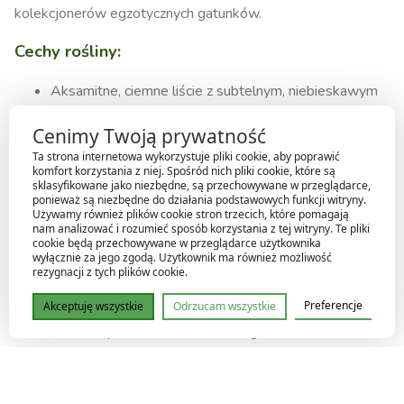
kolekcjonerów egzotycznych gatunków.
Cechy rośliny:
Aksamitne, ciemne liście z subtelnym, niebieskawym
refleksem
Cenimy Twoją prywatność
Dekoracyjne, wyraźne unerwienie nadające liściom
Ta strona internetowa wykorzystuje pliki cookie, aby poprawić
trójwymiarowości
komfort korzystania z niej. Spośród nich pliki cookie, które są
Zwarty i elegancki pokrój
sklasyfikowane jako niezbędne, są przechowywane w przeglądarce,
ponieważ są niezbędne do działania podstawowych funkcji witryny.
Odmiana unikalna, rzadko spotykana w sprzedaży
Używamy również plików cookie stron trzecich, które pomagają
nam analizować i rozumieć sposób korzystania z tej witryny. Te pliki
Wymagania uprawowe:
cookie będą przechowywane w przeglądarce użytkownika
wyłącznie za jego zgodą. Użytkownik ma również możliwość
rezygnacji z tych plików cookie.
Jasne, rozproszone światło – bez bezpośredniego
Preferencje
Akceptuję wszystkie
Odrzucam wszystkie
nasłonecznienia
Podłoże przewiewne, lekkie, bogate w składniki
organiczne (np. mieszanka torfu, perlitu, kory)
Wysoka wilgotność powietrza – min. 60–70%
Podlewanie umiarkowane – podlewaj, gdy wierzchnia