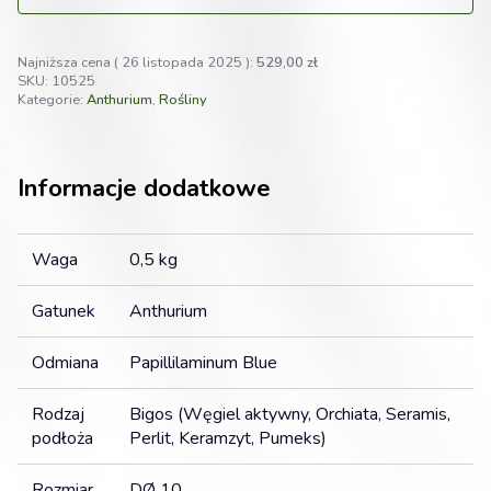
Najniższa cena (
26 listopada 2025
):
529,00
zł
SKU:
10525
Kategorie:
Anthurium
,
Rośliny
Informacje dodatkowe
Waga
0,5 kg
Gatunek
Anthurium
Odmiana
Papillilaminum Blue
Rodzaj
Bigos (Węgiel aktywny, Orchiata, Seramis,
podłoża
Perlit, Keramzyt, Pumeks)
Rozmiar
DØ 10