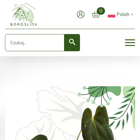
0
Polish
▼
Seearch