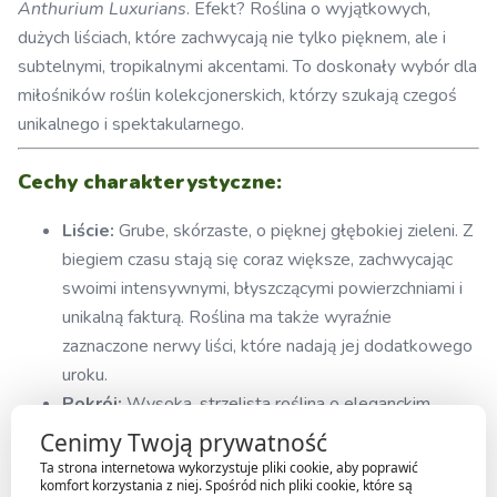
Anthurium Luxurians
. Efekt? Roślina o wyjątkowych,
dużych liściach, które zachwycają nie tylko pięknem, ale i
subtelnymi, tropikalnymi akcentami. To doskonały wybór dla
miłośników roślin kolekcjonerskich, którzy szukają czegoś
unikalnego i spektakularnego.
Cechy charakterystyczne:
Liście:
Grube, skórzaste, o pięknej głębokiej zieleni. Z
biegiem czasu stają się coraz większe, zachwycając
swoimi intensywnymi, błyszczącymi powierzchniami i
unikalną fakturą. Roślina ma także wyraźnie
zaznaczone nerwy liści, które nadają jej dodatkowego
uroku.
Pokrój:
Wysoka, strzelista roślina o eleganckim
wyglądzie, idealna do przestronnych wnętrz. Liście
Cenimy Twoją prywatność
rosną w efektownych, symetrycznych kępach, tworząc
Ta strona internetowa wykorzystuje pliki cookie, aby poprawić
komfort korzystania z niej. Spośród nich pliki cookie, które są
efektowne roślinne tło.