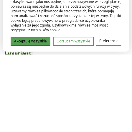
sklasyfikowane jako niezbędne, są przechowywane w przeglądarce,
Wyjątkowość:
Ten hibrid łączy cechy dwóch
ponieważ są niezbędne do działania podstawowych funkcji witryny.
Używamy również plików cookie stron trzecich, które pomagają
wyjątkowych gatunków, oferując niepowtarzalną
nam analizować i rozumieć sposób korzystania z tej witryny. Te pliki
kombinację cech estetycznych, jak wyrazista tekstura
cookie będą przechowywane w przeglądarce użytkownika
wyłącznie za jego zgodą. Użytkownik ma również możliwość
liści oraz ich okazały rozmiar.
rezygnacji z tych plików cookie.
Preferencje
Akceptuję wszystkie
Odrzucam wszystkie
Pielęgnacja Anthurium Papillilaminum x
Luxurians:
Światło:
Roślina preferuje jasne, ale rozproszone
światło. Unikaj bezpośrednich promieni słonecznych,
które mogą powodować poparzenia na liściach.
Podlewanie:
Utrzymuj podłoże wilgotne, ale nie
nadmiernie mokre. Ważne jest, by nie dopuszczać do
przelania, ponieważ nadmiar wody może prowadzić do
gnicia korzeni.
Wilgotność:
Anthurium Papillilaminum x Luxurians
preferuje wysoką wilgotność (około 60-80%),