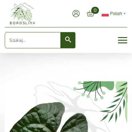
0
Polish
▼
Seearch