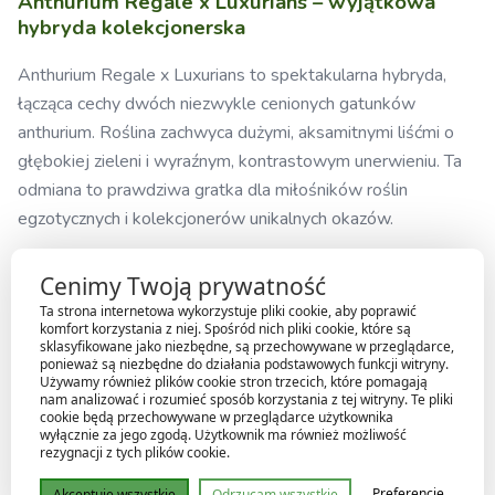
Anthurium Regale x Luxurians – wyjątkowa
hybryda kolekcjonerska
Anthurium Regale x Luxurians to spektakularna hybryda,
łącząca cechy dwóch niezwykle cenionych gatunków
anthurium. Roślina zachwyca dużymi, aksamitnymi liśćmi o
głębokiej zieleni i wyraźnym, kontrastowym unerwieniu. Ta
odmiana to prawdziwa gratka dla miłośników roślin
egzotycznych i kolekcjonerów unikalnych okazów.
Cechy rośliny:
Cenimy Twoją prywatność
Ta strona internetowa wykorzystuje pliki cookie, aby poprawić
Duże, sercowate liście z mocnym, białym żyłkowaniem
komfort korzystania z niej. Spośród nich pliki cookie, które są
Aksamitna powierzchnia liścia o luksusowym
sklasyfikowane jako niezbędne, są przechowywane w przeglądarce,
ponieważ są niezbędne do działania podstawowych funkcji witryny.
wyglądzie
Używamy również plików cookie stron trzecich, które pomagają
Szybki wzrost i silny system korzeniowy
nam analizować i rozumieć sposób korzystania z tej witryny. Te pliki
cookie będą przechowywane w przeglądarce użytkownika
Idealna do wnętrz z wysoką wilgotnością
wyłącznie za jego zgodą. Użytkownik ma również możliwość
rezygnacji z tych plików cookie.
Wymagania uprawowe:
Preferencje
Akceptuję wszystkie
Odrzucam wszystkie