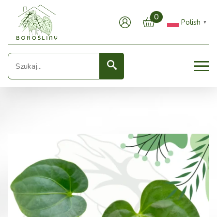
0
Polish
▼
Seearch