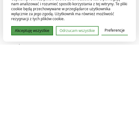
premium
nam analizować i rozumieć sposób korzystania z tej witryny. Te pliki
cookie będą przechowywane w przeglądarce użytkownika
Unikalność: każda siewka rozwija się inaczej – zero
wyłącznie za jego zgodą. Użytkownik ma również możliwość
rezygnacji z tych plików cookie.
powtarzalnych egzemplarzy
Preferencje
Akceptuję wszystkie
Odrzucam wszystkie
Pielęgnacja
Światło: jasne, rozproszone – kluczowe dla koloru i
struktury liścia
Podlewanie: umiarkowane; podłoże powinno lekko
przeschnąć między podlewaniami
Wilgotność: wysoka (70–85%), najlepiej stabilna
Podłoże: bardzo przepuszczalne (kora, perlit,
sphagnum, chipsy kokosowe)
Temperatura: 20–28°C, bez przeciągów
Tempo wzrostu: średnie – jakość liści > szybkość
Dlaczego warto?
Geny Zara + Michelle = elegancja i stabilność