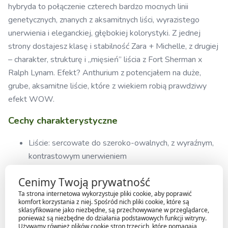
hybryda to połączenie czterech bardzo mocnych linii
genetycznych, znanych z aksamitnych liści, wyrazistego
unerwienia i eleganckiej, głębokiej kolorystyki. Z jednej
strony dostajesz klasę i stabilność Zara + Michelle, z drugiej
– charakter, strukturę i „mięsień” liścia z Fort Sherman x
Ralph Lynam. Efekt? Anthurium z potencjałem na duże,
grube, aksamitne liście, które z wiekiem robią prawdziwy
efekt WOW.
Cechy charakterystyczne
Liście: sercowate do szeroko-owalnych, z wyraźnym,
kontrastowym unerwieniem
Struktura: półaksamitna do aksamitnej (fenotyp
Cenimy Twoją prywatność
ujawnia się wraz z wiekiem)
Ta strona internetowa wykorzystuje pliki cookie, aby poprawić
Kolorystyka: głęboka zieleń, możliwe bardzo ciemne,
komfort korzystania z niej. Spośród nich pliki cookie, które są
eleganckie tony
sklasyfikowane jako niezbędne, są przechowywane w przeglądarce,
ponieważ są niezbędne do działania podstawowych funkcji witryny.
Pokrój: zwarty, kolekcjonerski, idealny do uprawy
Używamy również plików cookie stron trzecich, które pomagają