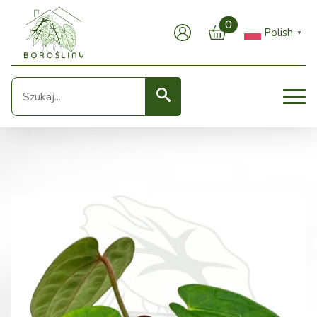
0
Polish
▼
Seearch