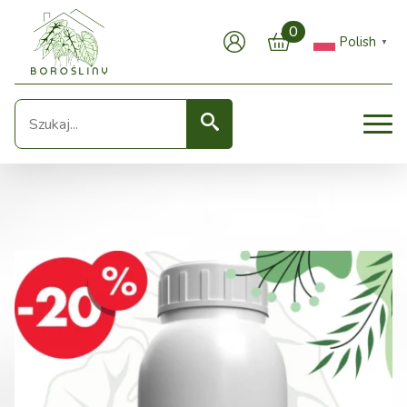
0
Polish
▼
Seearch