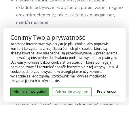
Pełna formuła:
Zawiera wszystkie niezbędne
składniki odżywcze: azot, fosfor, potas, wapń, magnez
oraz mikroelementy, takie jak żelazo, mangan, bor,
miedź i molibden.
Zwiększa odporność roślin:
Zawarte w nim
Cenimy Twoją prywatność
substancje wspierają naturalną odporność roślin,
Ta strona internetowa wykorzystuje pliki cookie, aby poprawić
pomagając im lepiej radzić sobie z chorobami i
komfort korzystania z niej. Spośród nich pliki cookie, które są
stresem.
sklasyfikowane jako niezbędne, są przechowywane w przeglądarce,
ponieważ są niezbędne do działania podstawowych funkcji witryny.
Wsparcie dla rozwoju korzeni:
Dzięki odpowiedniej
Używamy również plików cookie stron trzecich, które pomagają
zawartości składników odżywczych wspomaga rozwój
nam analizować i rozumieć sposób korzystania z tej witryny. Te pliki
cookie będą przechowywane w przeglądarce użytkownika
silnych i zdrowych korzeni, co przekłada się na lepszy
wyłącznie za jego zgodą. Użytkownik ma również możliwość
rezygnacji z tych plików cookie.
wzrost i kondycję roślin.
Szybka przyswajalność:
Płynna formuła pozwala na
Preferencje
Akceptuję wszystkie
Odrzucam wszystkie
natychmiastowe wchłanianie składników odżywczych,
co sprawia, że rośliny zaczynają korzystać z nawozu
niemal natychmiast.