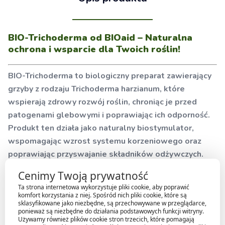
BIO-Trichoderma od BIOaid – Naturalna
ochrona i wsparcie dla Twoich roślin!
BIO-Trichoderma to biologiczny preparat zawierający
grzyby z rodzaju Trichoderma harzianum, które
wspierają zdrowy rozwój roślin, chroniąc je przed
patogenami glebowymi i poprawiając ich odporność.
Produkt ten działa jako naturalny biostymulator,
wspomagając wzrost systemu korzeniowego oraz
poprawiając przyswajanie składników odżywczych.
Cenimy Twoją prywatność
Korzyści stosowania BIO-Trichoderma:
Ta strona internetowa wykorzystuje pliki cookie, aby poprawić
komfort korzystania z niej. Spośród nich pliki cookie, które są
Ochrona przed patogenami
– hamuje rozwój
sklasyfikowane jako niezbędne, są przechowywane w przeglądarce,
ponieważ są niezbędne do działania podstawowych funkcji witryny.
szkodliwych grzybów glebowych, takich jak Fusarium,
Używamy również plików cookie stron trzecich, które pomagają