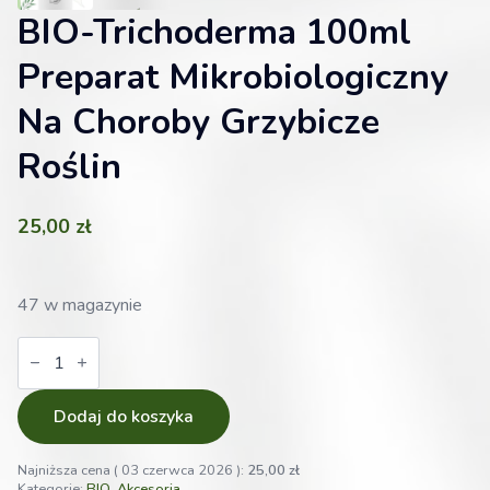
BIO-Trichoderma 100ml
Preparat Mikrobiologiczny
Na Choroby Grzybicze
Roślin
25,00
zł
47 w magazynie
ilość
BIO-
Trichoderma
100ml
Preparat
Dodaj do koszyka
Mikrobiologiczny
Na
Choroby
Najniższa cena (
03 czerwca 2026
):
25,00
zł
Grzybicze
Kategorie:
BIO
,
Akcesoria