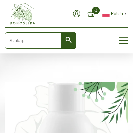
0
Polish
▼
Seearch