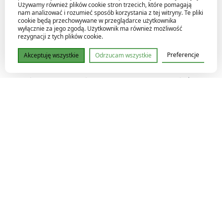
✔️ zapewnia stopniowe uwalnianie składników odżywczych
Używamy również plików cookie stron trzecich, które pomagają
nam analizować i rozumieć sposób korzystania z tej witryny. Te pliki
✔️ wspiera rozwój aktywnego życia biologicznego w
cookie będą przechowywane w przeglądarce użytkownika
podłożu
wyłącznie za jego zgodą. Użytkownik ma również możliwość
rezygnacji z tych plików cookie.
Preferencje
Akceptuję wszystkie
Odrzucam wszystkie
Jak działa Flowa·Bloom?
Formuła nawozu została opracowana tak, aby działać
zgodnie z naturalnym rytmem rośliny zarówno w dzień, jak i
w nocy.
Preparat wspiera:
✔️ tworzenie większych i bardziej zbitych kwiatów
✔️ aktywację procesów kwitnienia
✔️ lepsze wykorzystanie składników odżywczych
✔️ rozwój bogatego profilu aromatycznego
Zawartość białek roślinnych i zwierzęcych, aminokwasów
oraz naturalnych cukrów wspiera zdrowy metabolizm i