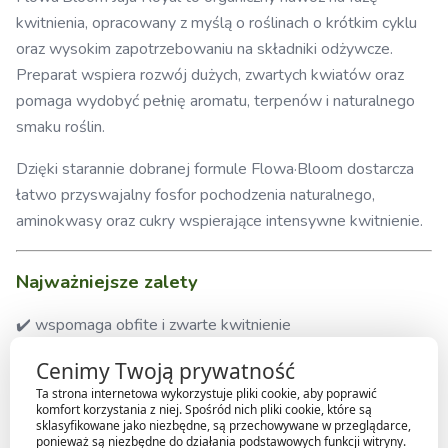
kwitnienia, opracowany z myślą o roślinach o krótkim cyklu
oraz wysokim zapotrzebowaniu na składniki odżywcze.
Preparat wspiera rozwój dużych, zwartych kwiatów oraz
pomaga wydobyć pełnię aromatu, terpenów i naturalnego
smaku roślin.
Dzięki starannie dobranej formule Flowa·Bloom dostarcza
łatwo przyswajalny fosfor pochodzenia naturalnego,
aminokwasy oraz cukry wspierające intensywne kwitnienie.
Najważniejsze zalety
✔️ wspomaga obfite i zwarte kwitnienie
✔️ zwiększa intensywność aromatu i smaku
Cenimy Twoją prywatność
✔️ wysoka zawartość naturalnego fosforu
Ta strona internetowa wykorzystuje pliki cookie, aby poprawić
✔️ zawiera aminokwasy oraz cukry wspierające metabolizm
komfort korzystania z niej. Spośród nich pliki cookie, które są
sklasyfikowane jako niezbędne, są przechowywane w przeglądarce,
roślin
ponieważ są niezbędne do działania podstawowych funkcji witryny.