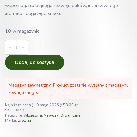
wspomaganiu bujnego rozwoju pąków, intensywnego
aromatu i bogatego smaku.
10 w magazynie
ilość
Biobizz
Flowa
Bloom
Juju
Dodaj do koszyka
Royal
1L
-
organiczny
Magazyn zewnętrzny:
Produkt zostanie wysłany z magazynu
nawóz
na
zewnętrznego.
kwitnienie
Najniższa cena (
10 maja 2026
):
58,00
zł
SKU:
06793
Kategorie:
Akcesoria
,
Nawozy
,
Organiczne
Marka:
BioBizz