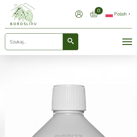
0
Polish
▼
Seearch