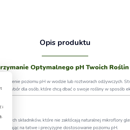
Opis produktu
Utrzymanie Optymalnego pH Twoich Roślin
podnoszenie poziomu pH w wodzie lub roztworach odżywczych. Stw
ały wybór dla osób, które chcą dbać o swoje rośliny w sposób ek
rt
lus?
 i
ą.
ych składników, które nie zakłócają naturalnej mikroflory gle
ozwalając na łatwe i precyzyjne dostosowanie poziomu pH.