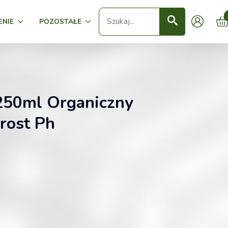
Seearch
ENIE
POZOSTAŁE
 250ml Organiczny
rost Ph