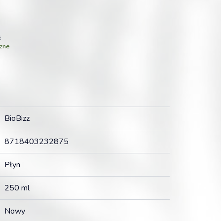
ł
zne
BioBizz
8718403232875
Płyn
250 ml
Nowy