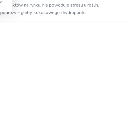
je
roduktów na rynku, nie powoduje stresu u roślin.
podłoży – gleby, kokosowego i hydroponiki.
podnosi pH wody lub roztworów odżywczych. To szczególnie ważne
nego poziomu pH wspiera rozwój zdrowych korzeni, obfite kwitni
st zbyt niskie.
zmierz pH.
ądany poziom pH.