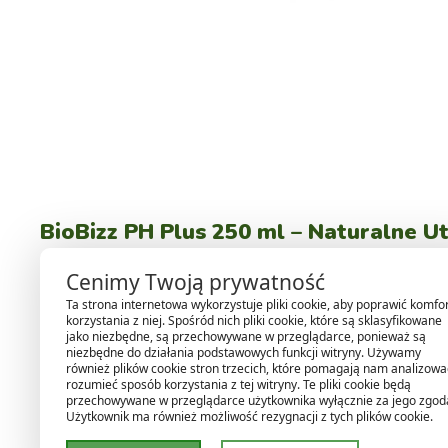
BioBizz PH Plus 250 ml – Naturalne 
Cenimy Twoją prywatność
BioBizz PH Plus
to naturalny preparat, który umożliwia 
idealne warunki do wzrostu i zdrowego rozwoju. To doskon
Ta strona internetowa wykorzystuje pliki cookie, aby poprawić komfo
korzystania z niej. Spośród nich pliki cookie, które są sklasyfikowane
jako niezbędne, są przechowywane w przeglądarce, ponieważ są
niezbędne do działania podstawowych funkcji witryny. Używamy
Dlaczego warto wybrać BioBizz PH P
również plików cookie stron trzecich, które pomagają nam analizować
rozumieć sposób korzystania z tej witryny. Te pliki cookie będą
przechowywane w przeglądarce użytkownika wyłącznie za jego zgod
Naturalny skład:
Wyprodukowany z w 100% ekologiczn
Użytkownik ma również możliwość rezygnacji z tych plików cookie.
Łatwość użycia:
Szybko rozpuszcza się w wodzie, p