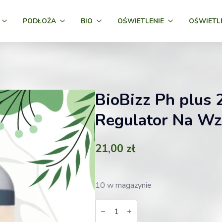
PODŁOŻA
BIO
OŚWIETLENIE
OŚWIETL
BioBizz Ph plus
Regulator Na Wz
21,00
zł
10 w magazynie
ilość
BioBizz
Ph