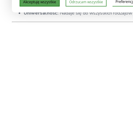
Preferenc
Akceptuję wszystkie
Odrzucam wszystkie
Bezpieczny dla roślin:
W przeciwieństwie do wielu p
Uniwersalność:
Nadaje się do wszystkich rodzajów 
Jak działa BioBizz PH Plus?
Dzięki naturalnym składnikom BioBizz PH Plus skutecznie 
odżywcze w zakresie pH od 6,2 do 6,5. Utrzymanie optymal
Sposób użycia i dawkowanie:
Przed użyciem dobrze wstrząśnij butelką.
Przygotuj wodę lub roztwór odżywczy.
Sprawdź poziom pH przy użyciu testera.
Dodaj 0,1 ml BioBizz PH Plus na litr wody, jeśli pH je
Po dodaniu dokładnie wymieszaj roztwór i ponownie 
W razie potrzeby powtórz proces, aż osiągniesz poż