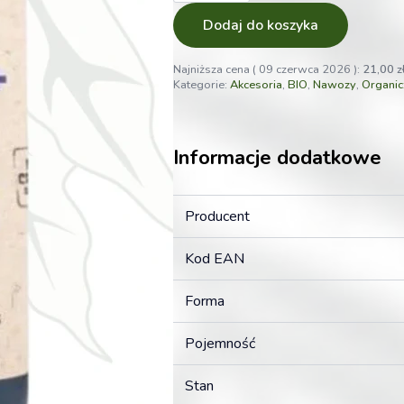
plus
250ml
Dodaj do koszyka
Organiczny
Regulator
Na
Najniższa cena (
09 czerwca 2026
):
21,00
z
Wzrost
Kategorie:
Akcesoria
,
BIO
,
Nawozy
,
Organic
Ph
Informacje dodatkowe
Producent
Kod EAN
Forma
Pojemność
Stan