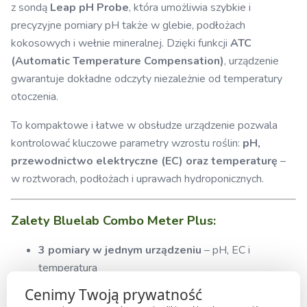
z sondą
Leap pH Probe
, która umożliwia szybkie i
precyzyjne pomiary pH także w glebie, podłożach
kokosowych i wełnie mineralnej. Dzięki funkcji
ATC
(Automatic Temperature Compensation)
, urządzenie
gwarantuje dokładne odczyty niezależnie od temperatury
otoczenia.
To kompaktowe i łatwe w obsłudze urządzenie pozwala
kontrolować kluczowe parametry wzrostu roślin:
pH,
przewodnictwo elektryczne (EC) oraz temperaturę
–
w roztworach, podłożach i uprawach hydroponicznych.
Zalety Bluelab Combo Meter Plus:
3 pomiary w jednym urządzeniu
– pH, EC i
temperatura
Cenimy Twoją prywatność
Sonda Leap pH Probe
– szybkie i dokładne pomiary