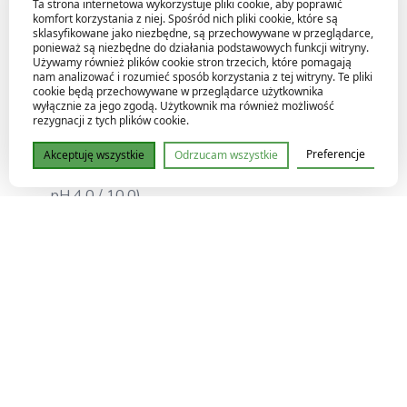
Ta strona internetowa wykorzystuje pliki cookie, aby poprawić
w glebie i podłożach
komfort korzystania z niej. Spośród nich pliki cookie, które są
sklasyfikowane jako niezbędne, są przechowywane w przeglądarce,
Automatyczna kompensacja temperatury (ATC)
ponieważ są niezbędne do działania podstawowych funkcji witryny.
Używamy również plików cookie stron trzecich, które pomagają
dla stabilnych wyników
nam analizować i rozumieć sposób korzystania z tej witryny. Te pliki
cookie będą przechowywane w przeglądarce użytkownika
wyłącznie za jego zgodą. Użytkownik ma również możliwość
Sonda EC/temperatury
– fabrycznie skalibrowana,
rezygnacji z tych plików cookie.
bezobsługowa
Preferencje
Akceptuję wszystkie
Odrzucam wszystkie
Łatwa kalibracja pH
– dwu punktowa (pH 7.0 oraz
pH 4.0 / 10.0)
Podświetlany, czytelny wyświetlacz LCD
Wskaźnik udanej kalibracji i niski pobór energii
Elektroda pH wymienna
– urządzenie posłuży przez
lata
5 lat gwarancji na miernik
oraz 6 miesięcy na
elektrodę pH