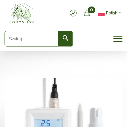
0
Polish
▼
Seearch