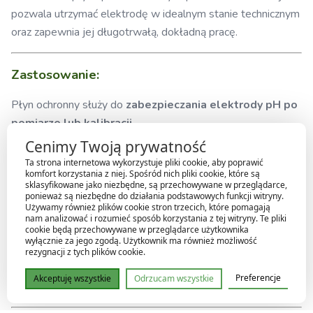
pozwala utrzymać elektrodę w idealnym stanie technicznym
oraz zapewnia jej długotrwałą, dokładną pracę.
Zastosowanie:
Płyn ochronny służy do
zabezpieczania elektrody pH po
pomiarze lub kalibracji
.
Chroni końcówkę pomiarową przed wyschnięciem,
Cenimy Twoją prywatność
uszkodzeniem i utratą czułości, co jest kluczowe dla
Ta strona internetowa wykorzystuje pliki cookie, aby poprawić
komfort korzystania z niej. Spośród nich pliki cookie, które są
uzyskania precyzyjnych wyników w kolejnych pomiarach.
sklasyfikowane jako niezbędne, są przechowywane w przeglądarce,
Regularne stosowanie roztworu wydłuża żywotność sondy
ponieważ są niezbędne do działania podstawowych funkcji witryny.
Używamy również plików cookie stron trzecich, które pomagają
pH i zapobiega kosztownym wymianom.
nam analizować i rozumieć sposób korzystania z tej witryny. Te pliki
cookie będą przechowywane w przeglądarce użytkownika
wyłącznie za jego zgodą. Użytkownik ma również możliwość
rezygnacji z tych plików cookie.
Pojemność:
Preferencje
Akceptuję wszystkie
Odrzucam wszystkie
250 ml