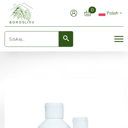
0
Polish
▼
Seearch