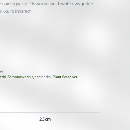
ę i pielęgnację. Nowoczesne, trwałe i wygodne —
kilku rozmiarach.
zł
czki
,
Samonawadniające
Marka:
Plant Scrapper
23cm