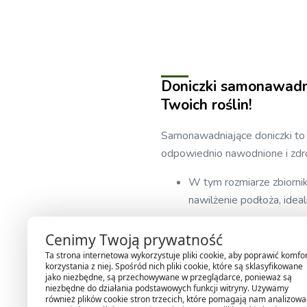
Doniczki samonawadni
Twoich roślin!
Samonawadniające doniczki to 
odpowiednio nawodnione i zdr
W tym rozmiarze zbiorni
nawilżenie podłoża, ideal
Dlaczego warto wybra
Cenimy Twoją prywatność
Ta strona internetowa wykorzystuje pliki cookie, aby poprawić komfo
Inteligentne nawadnianie
korzystania z niej. Spośród nich pliki cookie, które są sklasyfikowane
jako niezbędne, są przechowywane w przeglądarce, ponieważ są
częstego dolewania wod
niezbędne do działania podstawowych funkcji witryny. Używamy
Przezroczysty wkład i wy
również plików cookie stron trzecich, które pomagają nam analizować