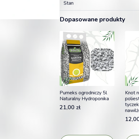
Stan
Dopasowane produkty
Pumeks ogrodniczy 5l
Knot n
Naturalny Hydroponika
polies
tyczek
21,00
zł
nawilż
12,0