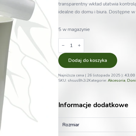
transparentny wkład ułatwia kontrol
idealne do domu i biura. Dostępne w 
5 w magazynie
ilość
Doniczka
samonawadniająca
z
przezroczystym
Dodaj do koszyka
wkładem
23cm
Hydroponika
Najniższa cena (
26 listopada 2025
):
43,00
SKU:
shsus8h2i2
Kategorie:
Akcesoria
,
Doni
Informacje dodatkowe
Rozmiar