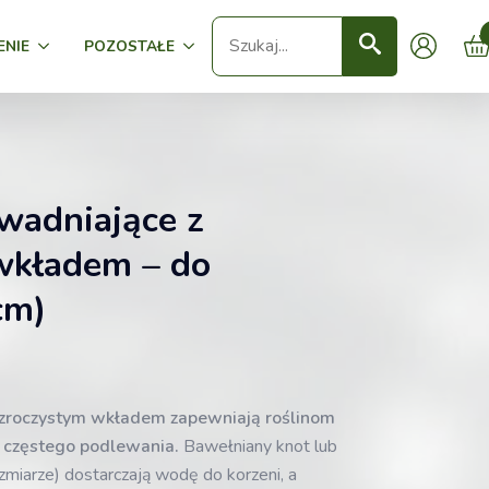
Seearch
ENIE
POZOSTAŁE
wadniające z
wkładem – do
cm)
ezroczystym wkładem zapewniają roślinom
z częstego podlewania.
Bawełniany knot lub
zmiarze) dostarczają wodę do korzeni, a