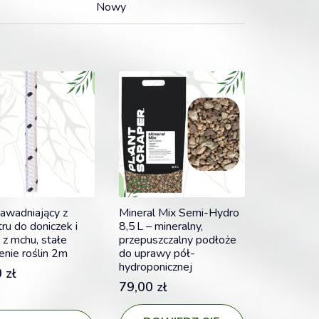
Nowy
awadniający z
Mineral Mix Semi-Hydro
tru do doniczek i
8,5 L – mineralny,
 z mchu, stałe
przepuszczalny podłoże
enie roślin 2m
do uprawy pół-
hydroponicznej
0
zł
79,00
zł