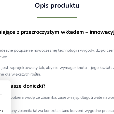
Opis produktu
ające z przezroczystym wkładem – innowacyj
idealne połączenie nowoczesnej technologii i wygody, dzięki cz
owe.
k jest zaprojektowany tak, aby nie wymagał knota – jego kształ
ne dla większych roślin.
ć nasze doniczki?
rt
: knot pobiera wodę ze zbiornika, zapewniając długotrwałe nawod
y.
jmowany zbiornik: łatwa kontrola stanu korzeni, wygodne przesad
 i