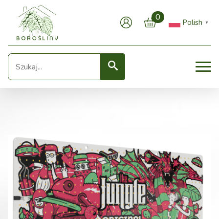
0
Polish
▼
Seearch