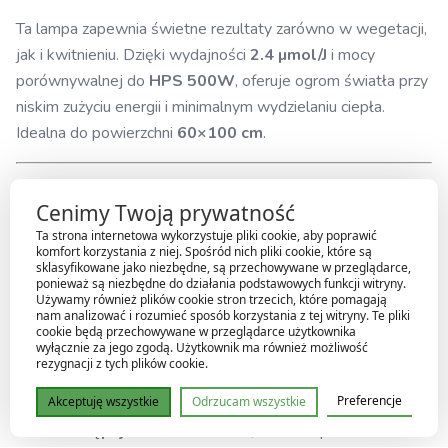
Ta lampa zapewnia świetne rezultaty zarówno w wegetacji,
jak i kwitnieniu. Dzięki wydajności
2.4 µmol/J
i mocy
porównywalnej do
HPS 500W
, oferuje ogrom światła przy
niskim zużyciu energii i minimalnym wydzielaniu ciepła.
Idealna do powierzchni
60×100 cm
.
Najważniejsze cechy
Cenimy Twoją prywatność
Pełne spektrum
– idealne na wzrost i kwitnienie
Ta strona internetowa wykorzystuje pliki cookie, aby poprawić
komfort korzystania z niej. Spośród nich pliki cookie, które są
sklasyfikowane jako niezbędne, są przechowywane w przeglądarce,
Diody Samsung + Osram
– wysoka jakość, długa
ponieważ są niezbędne do działania podstawowych funkcji witryny.
Używamy również plików cookie stron trzecich, które pomagają
żywotność
nam analizować i rozumieć sposób korzystania z tej witryny. Te pliki
cookie będą przechowywane w przeglądarce użytkownika
Wydajność: 2.4 µmol/J
wyłącznie za jego zgodą. Użytkownik ma również możliwość
rezygnacji z tych plików cookie.
Pobór mocy: 251 W
Preferencje
Akceptuję wszystkie
Odrzucam wszystkie
Zastępuje ok. HPS 500W
, ale bez upału i hałasu