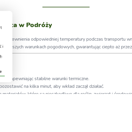
Ciepła w Podróży
rt
o zapewnienia odpowiedniej temperatury podczas transportu wraż
udniejszych warunkach pogodowych, gwarantując ciepło aż przez
 i
ą.
je
in, zapewniając stabilne warunki termiczne.
zostawić na kilka minut, aby wkład zaczął działać.
materiałów, które są nieszkodliwe dla roślin, zwierząt i środowi
zce – nie zajmuje dużo miejsca, ale skutecznie chroni zawartość