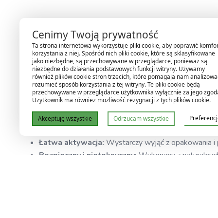
Cenimy Twoją prywatność
Heat Pack 40H – Niezawodne Źródło 
Ta strona internetowa wykorzystuje pliki cookie, aby poprawić komfo
korzystania z niej. Spośród nich pliki cookie, które są sklasyfikowane
jako niezbędne, są przechowywane w przeglądarce, ponieważ są
Heat Pack 40H
to jednorazowy wkład grzewczy, idealny d
niezbędne do działania podstawowych funkcji witryny. Używamy
wymagających ochrony przed zimnem. Działa nawet w najtr
również plików cookie stron trzecich, które pomagają nam analizować
rozumieć sposób korzystania z tej witryny. Te pliki cookie będą
przechowywane w przeglądarce użytkownika wyłącznie za jego zgod
Użytkownik ma również możliwość rezygnacji z tych plików cookie.
Cechy produktu:
Preferenc
Akceptuję wszystkie
Odrzucam wszystkie
Długotrwałe działanie:
Utrzymuje ciepło do 40 godz
Łatwa aktywacja:
Wystarczy wyjąć z opakowania i po
Bezpieczny i nietoksyczny:
Wykonany z naturalnych 
Kompaktowy rozmiar:
Łatwy do umieszczenia w pac
Zastosowanie: