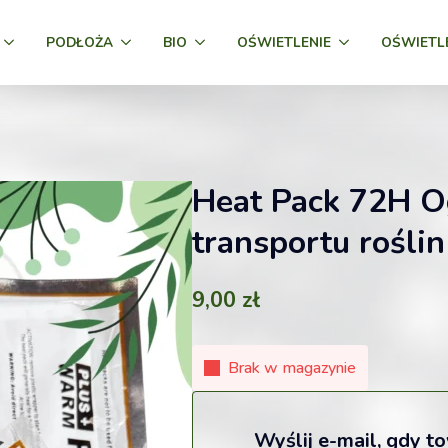
PODŁOŻA
BIO
OŚWIETLENIE
OŚWIETL
Heat Pack 72H O
transportu roślin
9,00
zł
Brak w magazynie
Wyślij e-mail, gdy t