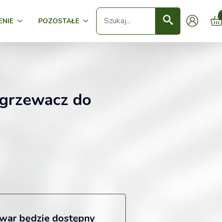
Seearch
ENIE
POZOSTAŁE
grzewacz do
owar będzie dostępny