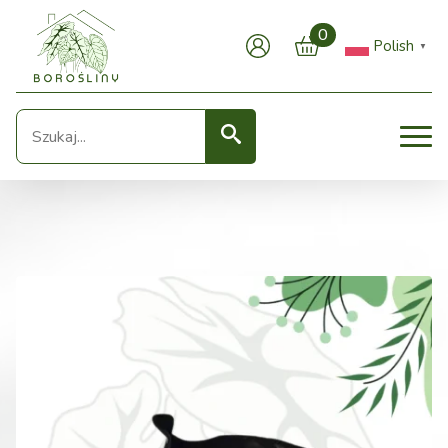
0
Polish
▼
Seearch