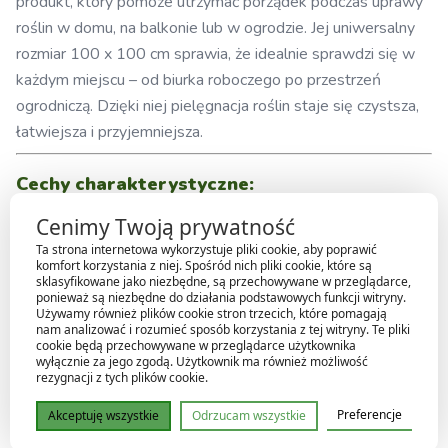
produkt, który pomoże utrzymać porządek podczas uprawy
roślin w domu, na balkonie lub w ogrodzie. Jej uniwersalny
rozmiar 100 x 100 cm sprawia, że idealnie sprawdzi się w
każdym miejscu – od biurka roboczego po przestrzeń
ogrodniczą. Dzięki niej pielęgnacja roślin staje się czystsza,
łatwiejsza i przyjemniejsza.
Cechy charakterystyczne:
Cenimy Twoją prywatność
Rozmiar:
75 x 75 cm – odpowiednia do pracy w
Ta strona internetowa wykorzystuje pliki cookie, aby poprawić
ogrodzie lub uprawy roślin w pomieszczeniach.
komfort korzystania z niej. Spośród nich pliki cookie, które są
Materiał:
Wykonana z trwałego, wodoodpornego
sklasyfikowane jako niezbędne, są przechowywane w przeglądarce,
ponieważ są niezbędne do działania podstawowych funkcji witryny.
materiału, który chroni powierzchnie przed
Używamy również plików cookie stron trzecich, które pomagają
zabrudzeniem i wilgocią.
nam analizować i rozumieć sposób korzystania z tej witryny. Te pliki
cookie będą przechowywane w przeglądarce użytkownika
Łatwa do czyszczenia:
Można ją szybko umyć, dzięki
wyłącznie za jego zgodą. Użytkownik ma również możliwość
rezygnacji z tych plików cookie.
czemu jest gotowa do kolejnego użycia.
Zwiększa komfort pracy:
Zapewnia wygodne i
Preferencje
Akceptuję wszystkie
Odrzucam wszystkie
czyste środowisko do przesadzania roślin, przycinania