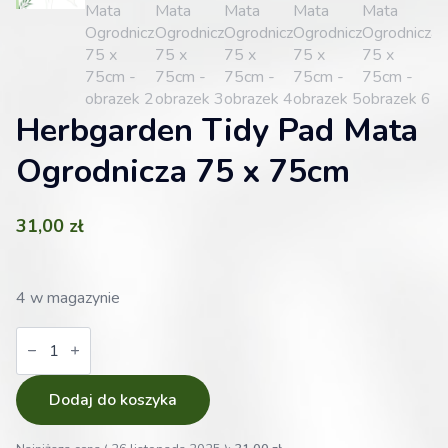
Herbgarden Tidy Pad Mata
Ogrodnicza 75 x 75cm
31,00
zł
4 w magazynie
ilość
Herbgarden
Tidy
Pad
Mata
Dodaj do koszyka
Ogrodnicza
75
x