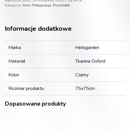
Najniższa cena (
26 listopada 2025
):
31,00
zł
75cm
Kategorie:
Inne
,
Pielęgnacja
,
Pozostałe
Informacje dodatkowe
Marka
Herbgarden
Materiał
Tkanina Oxford
Kolor
Czarny
Rozmiar produktu
75x75cm
Dopasowane produkty