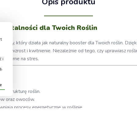
Opis produktu
i Witalności dla Twoich Roślin
rt
wy, który działa jak naturalny booster dla Twoich roślin. Dzięki
az wzrost i kwitnienie. Niezależnie od tego, czy uprawiasz rośl
j odporne na stres.
 i
ą.
je
a strukturę roślin.
tów oraz owoców.
niają procesy energetyczne w roślinie.
enne warunki środowiskowe, takie jak susza, niskie temperatury c
odzajów upraw – w glebie, hydroponice oraz kokosie.