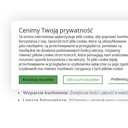
Hesi SuperVit 10ml – Eliksir Zdrowia 
Cenimy Twoją prywatność
Ta strona internetowa wykorzystuje pliki cookie, aby poprawić komfo
Hesi SuperVit
to wysoko skoncentrowany preparat witamino
korzystania z niej. Spośród nich pliki cookie, które są sklasyfikowane
jako niezbędne, są przechowywane w przeglądarce, ponieważ są
aminokwasów, wspiera procesy metaboliczne, fotosyntezę or
niezbędne do działania podstawowych funkcji witryny. Używamy
sprawi, że Twoje rośliny będą zdrowsze, silniejsze i bardzie
również plików cookie stron trzecich, które pomagają nam analizować
rozumieć sposób korzystania z tej witryny. Te pliki cookie będą
przechowywane w przeglądarce użytkownika wyłącznie za jego zgod
Użytkownik ma również możliwość rezygnacji z tych plików cookie.
Cechy i korzyści:
Preferenc
Akceptuję wszystkie
Odrzucam wszystkie
Stymulacja wzrostu:
Poprawia metabolizm i wzmacni
Wsparcie kwitnienia:
Zwiększa ilość i jakość kwia
Lepsza fotosynteza:
Witaminy i aminokwasy uspraw
Ochrona przed stresem:
Rośliny lepiej znoszą zmi
Uniwersalność:
Produkt nadaje się do wszystkich r