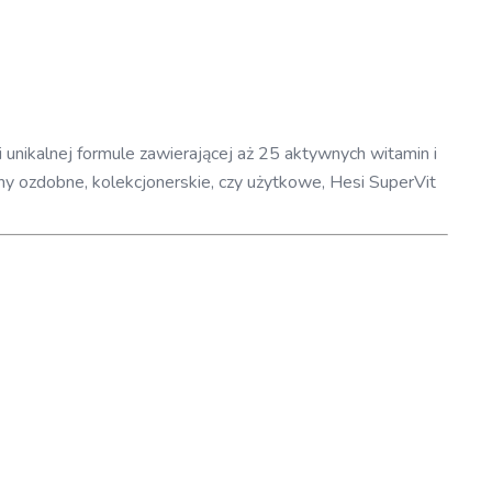
 unikalnej formule zawierającej aż 25 aktywnych witamin i
iny ozdobne, kolekcjonerskie, czy użytkowe, Hesi SuperVit
zy ataki szkodników.