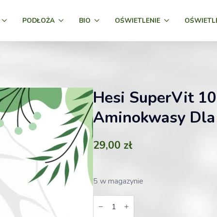
PODŁOŻA
BIO
OŚWIETLENIE
OŚWIETL
Hesi SuperVit 1
Aminokwasy Dla 
29,00
zł
5 w magazynie
ilość
Hesi
SuperVit