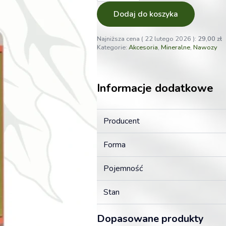
10ml
Witaminy
Dodaj do koszyka
i
Aminokwasy
Dla
Najniższa cena (
22 lutego 2026
):
29,00
zł
Roślin
Kategorie:
Akcesoria
,
Mineralne
,
Nawozy
Informacje dodatkowe
Producent
Forma
Pojemność
Stan
Dopasowane produkty