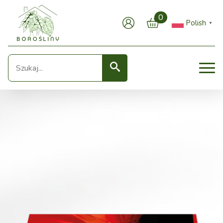
0
Polish
▼
Seearch