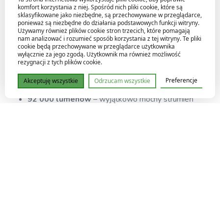
1200 PAR
, co sprawia, że lampa plasuje się w absolutnej
komfort korzystania z niej. Spośród nich pliki cookie, które są
czołówce wśród żarówek HPS 600W.
sklasyfikowane jako niezbędne, są przechowywane w przeglądarce,
ponieważ są niezbędne do działania podstawowych funkcji witryny.
Używamy również plików cookie stron trzecich, które pomagają
nam analizować i rozumieć sposób korzystania z tej witryny. Te pliki
Najważniejsze cechy
cookie będą przechowywane w przeglądarce użytkownika
wyłącznie za jego zgodą. Użytkownik ma również możliwość
rezygnacji z tych plików cookie.
Wyprodukowana w Niemczech
– wysoka jakość i
niezawodność.
Preferencje
Akceptuję wszystkie
Odrzucam wszystkie
92 000 lumenów
– wyjątkowo mocny strumień
światła.
Ponad 1200 PAR
– wysoka efektywność w
stymulowaniu kwitnienia.
Kierunkowe widmo Bloom
– mocno podbita
czerwień dla obfitego kwitnienia.
Dedykowana do etapu kwitnienia
– maksymalne
wykorzystanie potencjału roślin.