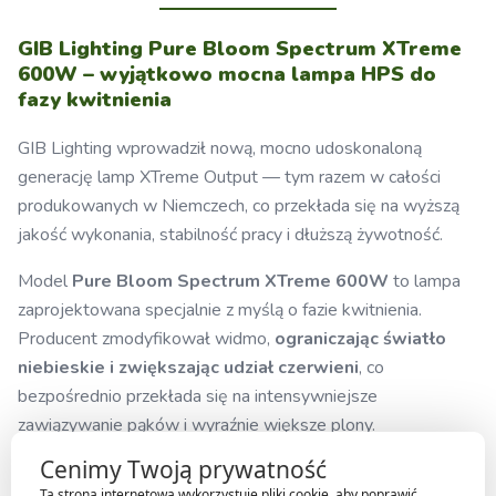
GIB Lighting Pure Bloom Spectrum XTreme
600W – wyjątkowo mocna lampa HPS do
fazy kwitnienia
GIB Lighting wprowadził nową, mocno udoskonaloną
generację lamp XTreme Output — tym razem w całości
produkowanych w Niemczech, co przekłada się na wyższą
jakość wykonania, stabilność pracy i dłuższą żywotność.
Model
Pure Bloom Spectrum XTreme 600W
to lampa
zaprojektowana specjalnie z myślą o fazie kwitnienia.
Producent zmodyfikował widmo,
ograniczając światło
niebieskie i zwiększając udział czerwieni
, co
bezpośrednio przekłada się na intensywniejsze
zawiązywanie pąków i wyraźnie większe plony.
Cenimy Twoją prywatność
Nowa generacja osiąga
aż 92 000 lumenów oraz ponad
Ta strona internetowa wykorzystuje pliki cookie, aby poprawić