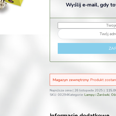
Wyślij e-mail, gdy t
ZAP
Magazyn zewnętrzny:
Produkt zostan
Najniższa cena (
26 listopada 2025
):
115,
SKU:
00294
Kategorie:
Lampy i Żarówki
,
Ośw
Informacje dodatkowe