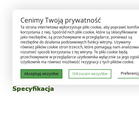
Lumatek
HPS 400W 240V
to solidna, profesjonalna żar
Cenimy Twoją prywatność
zaawansowaną konstrukcją jarznika oraz stabilnym, mocnym 
Ta strona internetowa wykorzystuje pliki cookie, aby poprawić komfo
korzystania z niej. Spośród nich pliki cookie, które są sklasyfikowane
jako niezbędne, są przechowywane w przeglądarce, ponieważ są
Dzięki ceramicznemu jarznikowi
PCA
lampa pracuje w wyższ
niezbędne do działania podstawowych funkcji witryny. Używamy
poprawia stabilność barwy i zagwarantuje długą, równą p
również plików cookie stron trzecich, które pomagają nam analizować
rozumieć sposób korzystania z tej witryny. Te pliki cookie będą
utrzymanie strumienia świetlnego.
przechowywane w przeglądarce użytkownika wyłącznie za jego zgod
Użytkownik ma również możliwość rezygnacji z tych plików cookie.
To świetny wybór dla osób, które wymagają jakości, trwało
Preferenc
Akceptuję wszystkie
Odrzucam wszystkie
Specyfikacja
Typ:
Lampa sodowa HPS
Moc:
400W
Gwint:
E40