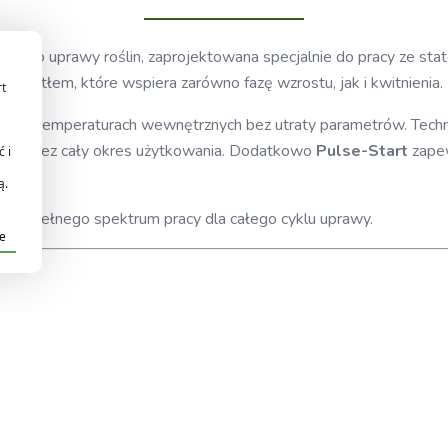
ówka do uprawy roślin, zaprojektowana specjalnie do pracy ze s
światłem, które wspiera zarówno fazę wzrostu, jak i kwitnienia.
rt
ych temperaturach wewnętrznych bez utraty parametrów. Techno
racę przez cały okres użytkowania. Dodatkowo
Pulse-Start
zapew
 i
ą.
ści i pełnego spektrum pracy dla całego cyklu uprawy.
je