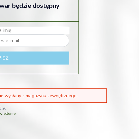
owar będzie dostępny
ISZ
ie wysłany z magazynu zewnętrznego.
00
zł
ietlenie