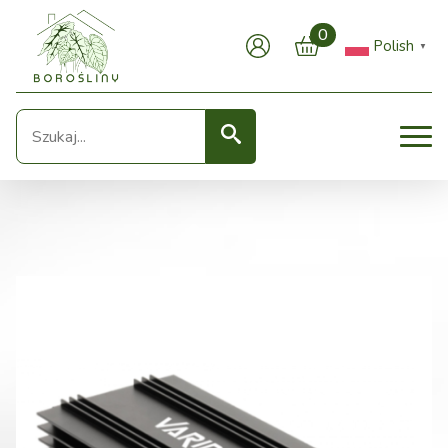
0
Polish
▼
Seearch