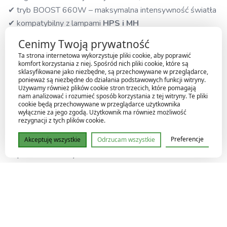
✔ tryb BOOST 660W – maksymalna intensywność światła
✔ kompatybilny z lampami
HPS i MH
✔ stabilny zapłon i równomierna praca lampy
Cenimy Twoją prywatność
✔ niższa emisja ciepła niż w ballastach magnetycznych
Ta strona internetowa wykorzystuje pliki cookie, aby poprawić
✔ cicha praca –
brak wentylatora
komfort korzystania z niej. Spośród nich pliki cookie, które są
sklasyfikowane jako niezbędne, są przechowywane w przeglądarce,
✔ większa efektywność energetyczna
ponieważ są niezbędne do działania podstawowych funkcji witryny.
✔ wydłużona żywotność żarówek
Używamy również plików cookie stron trzecich, które pomagają
nam analizować i rozumieć sposób korzystania z tej witryny. Te pliki
cookie będą przechowywane w przeglądarce użytkownika
wyłącznie za jego zgodą. Użytkownik ma również możliwość
Regulacja mocy – pełna kontrola nad uprawą
rezygnacji z tych plików cookie.
Preferencje
Akceptuję wszystkie
Odrzucam wszystkie
Zasilacz oferuje kilka poziomów mocy, które można
dopasować do fazy wzrostu roślin:
250 W
– młode rośliny, sadzonki
400 W
– faza wzrostu wegetatywnego
600 W
– standardowa faza kwitnienia