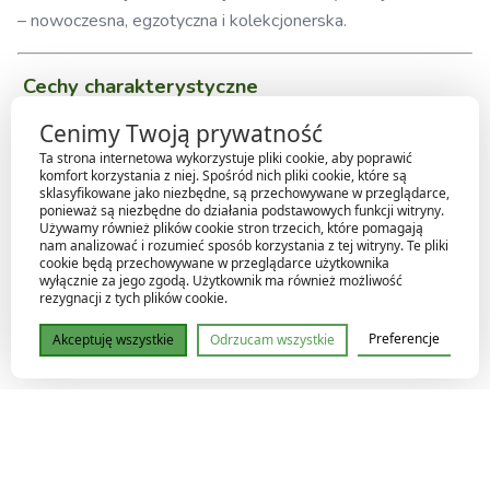
– nowoczesna, egzotyczna i kolekcjonerska.
Cechy charakterystyczne
Cenimy Twoją prywatność
Liście:
wydłużone, lekko strzałkowate, z wyraźnym
Ta strona internetowa wykorzystuje pliki cookie, aby poprawić
unerwieniem
komfort korzystania z niej. Spośród nich pliki cookie, które są
sklasyfikowane jako niezbędne, są przechowywane w przeglądarce,
Kolorystyka:
zielona baza z żółto-limonkową (Aurea)
ponieważ są niezbędne do działania podstawowych funkcji witryny.
Używamy również plików cookie stron trzecich, które pomagają
pigmentacją
nam analizować i rozumieć sposób korzystania z tej witryny. Te pliki
cookie będą przechowywane w przeglądarce użytkownika
Kontrast:
jasne sektory potrafią mocno odcinać się
wyłącznie za jego zgodą. Użytkownik ma również możliwość
rezygnacji z tych plików cookie.
od tła
Preferencje
Akceptuję wszystkie
Odrzucam wszystkie
Pokrój:
wzniesiony, smukły, elegancki
Unikalność:
intensywność złota zależy od światła i
fenotypu