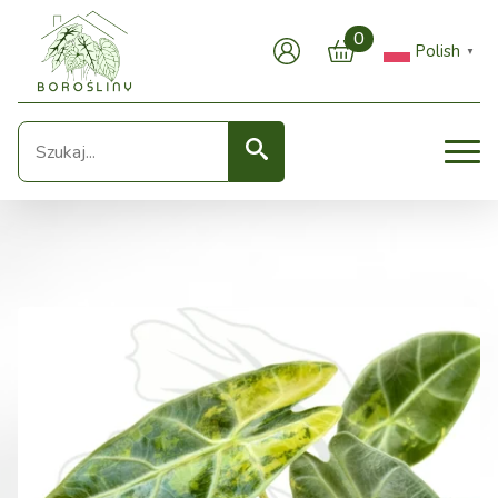
0
Polish
▼
Seearch