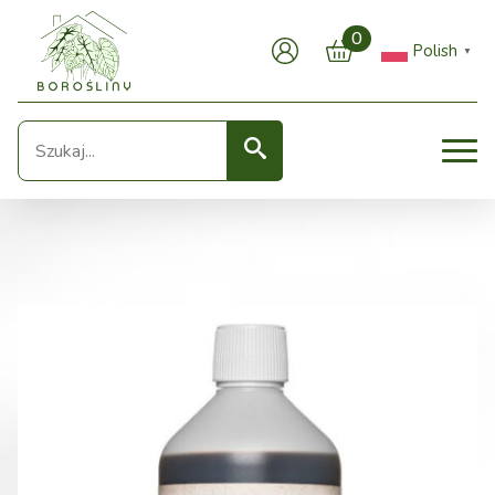
0
Polish
▼
Seearch