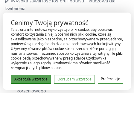
✔️ Wysoka zawartość fosforu i potasu – kluczowa dla
kwitnienia
✔️ Wspiera naturalne procesy metaboliczne roślin
Cenimy Twoją prywatność
✔️ Pobudza intensywne i długotrwałe kwitnienie
Ta strona internetowa wykorzystuje pliki cookie, aby poprawić
✔️ Działa w harmonii z mikroorganizmami w glebie
komfort korzystania z niej. Spośród nich pliki cookie, które są
sklasyfikowane jako niezbędne, są przechowywane w przeglądarce,
ponieważ są niezbędne do działania podstawowych funkcji witryny.
Jak działa Bio Bloom?
Używamy również plików cookie stron trzecich, które pomagają
nam analizować i rozumieć sposób korzystania z tej witryny. Te pliki
cookie będą przechowywane w przeglądarce użytkownika
Formuła nawozu została opracowana tak, aby maksymalnie
wyłącznie za jego zgodą. Użytkownik ma również możliwość
rezygnacji z tych plików cookie.
wspierać rośliny w okresie kwitnienia:
Preferencje
Akceptuję wszystkie
Odrzucam wszystkie
fosfor wspomaga rozwój kwiatów i systemu
korzeniowego
potas odpowiada za jakość, wielkość i trwałość
kwiatów
mikroelementy i hormony roślinne usprawniają
procesy wewnętrzne
enzymy i aminokwasy aktywują życie biologiczne