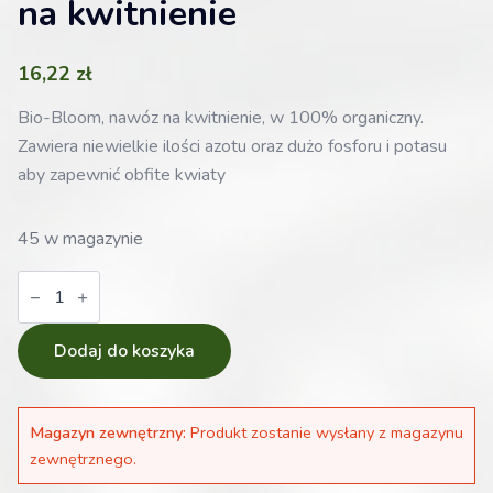
na kwitnienie
16,22
zł
Bio-Bloom, nawóz na kwitnienie, w 100% organiczny.
Zawiera niewielkie ilości azotu oraz dużo fosforu i potasu
aby zapewnić obfite kwiaty
45 w magazynie
ilość
Nawóz
Biobizz
Bio
Bloom
Dodaj do koszyka
250ml
-
organiczny
nawóz
Magazyn zewnętrzny:
Produkt zostanie wysłany z magazynu
na
kwitnienie
zewnętrznego.