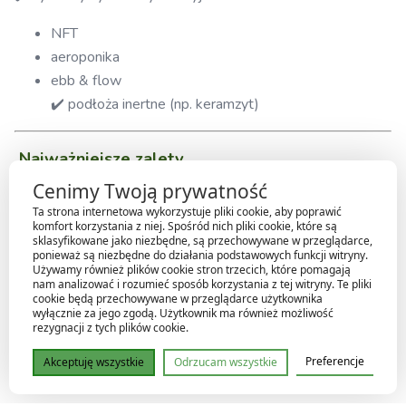
NFT
aeroponika
ebb & flow
✔️ podłoża inertne (np. keramzyt)
Najważniejsze zalety
Cenimy Twoją prywatność
✔️ zwiększona zawartość
fosforu i potasu
Ta strona internetowa wykorzystuje pliki cookie, aby poprawić
✔️ obniżony poziom azotu (dopasowany do kwitnienia)
komfort korzystania z niej. Spośród nich pliki cookie, które są
sklasyfikowane jako niezbędne, są przechowywane w przeglądarce,
✔️ zawiera
kwasy humusowe, fulwowe i krzemowe
ponieważ są niezbędne do działania podstawowych funkcji witryny.
✔️ chelaty mikroelementów dla lepszej absorpcji
Używamy również plików cookie stron trzecich, które pomagają
nam analizować i rozumieć sposób korzystania z tej witryny. Te pliki
✔️ stabilizatory pH – mniej korekt
cookie będą przechowywane w przeglądarce użytkownika
wyłącznie za jego zgodą. Użytkownik ma również możliwość
rezygnacji z tych plików cookie.
Efekty stosowania
Preferencje
Akceptuję wszystkie
Odrzucam wszystkie
✔️ intensywne i równomierne kwitnienie