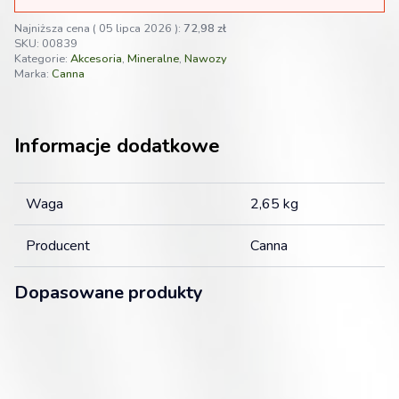
hydroponicznej
Najniższa cena (
05 lipca 2026
):
72,98
zł
SKU:
00839
Kategorie:
Akcesoria
,
Mineralne
,
Nawozy
Marka:
Canna
Informacje dodatkowe
Waga
2,65 kg
Producent
Canna
Dopasowane produkty