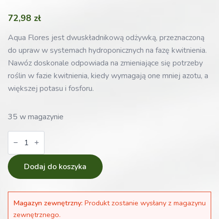
72,98
zł
Aqua Flores jest dwuskładnikową odżywką, przeznaczoną
do upraw w systemach hydroponicznych na fazę kwitnienia.
Nawóz doskonale odpowiada na zmieniające się potrzeby
roślin w fazie kwitnienia, kiedy wymagają one mniej azotu, a
większej potasu i fosforu.
35 w magazynie
ilość
Nawóz
Canna
Aqua
Flores
Dodaj do koszyka
2x1L
-
na
kwitnienie
Magazyn zewnętrzny:
Produkt zostanie wysłany z magazynu
do
uprawy
zewnętrznego.