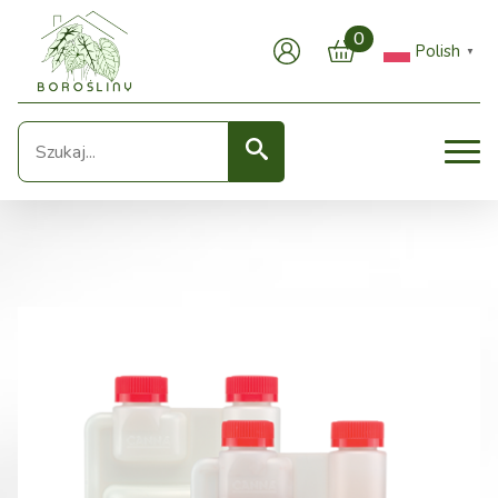
0
Polish
▼
Seearch