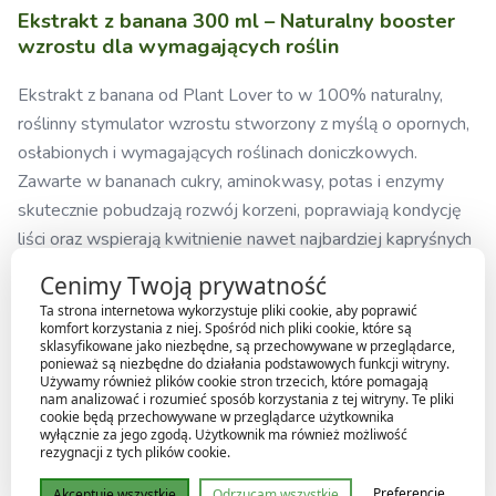
Ekstrakt z banana 300 ml – Naturalny booster
wzrostu dla wymagających roślin
Ekstrakt z banana od Plant Lover to w 100% naturalny,
roślinny stymulator wzrostu stworzony z myślą o opornych,
osłabionych i wymagających roślinach doniczkowych.
Zawarte w bananach cukry, aminokwasy, potas i enzymy
skutecznie pobudzają rozwój korzeni, poprawiają kondycję
liści oraz wspierają kwitnienie nawet najbardziej kapryśnych
roślin. To nie nawóz – to naturalny ekstrakt! Działa jak
Cenimy Twoją prywatność
domowa „herbatka” dla roślin, przyswajana szybko i
Ta strona internetowa wykorzystuje pliki cookie, aby poprawić
bezpiecznie – idealny do stosowania w fazie adaptacji, po
komfort korzystania z niej. Spośród nich pliki cookie, które są
sklasyfikowane jako niezbędne, są przechowywane w przeglądarce,
przesadzaniu lub przy widocznych objawach stresu.
ponieważ są niezbędne do działania podstawowych funkcji witryny.
Używamy również plików cookie stron trzecich, które pomagają
Dlaczego warto stosować ekstrakt z banana?
nam analizować i rozumieć sposób korzystania z tej witryny. Te pliki
cookie będą przechowywane w przeglądarce użytkownika
wyłącznie za jego zgodą. Użytkownik ma również możliwość
Działa regenerująco i wzmacniająco na osłabione
rezygnacji z tych plików cookie.
rośliny
Preferencje
Akceptuję wszystkie
Odrzucam wszystkie