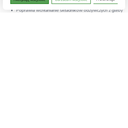
Zawiera naturalne witaminy i minerały
Poprawia wchłanianie składników odżywczych z gleby
Idealny dla roślin „z problemami” – bez ryzyka
przenawożenia
Produkt wegański i biodegradowalny – bezpieczny dla
ludzi, zwierząt i środowiska
Jak stosować?
Rozcieńcz 10 ml w 1 litrze wody
Stosuj raz w tygodniu jako podlewanie lub dolistny
oprysk
Można łączyć z nawozami mineralnymi lub
organicznymi
Idealny do:
Calathea, Alocasia, Maranta, Philodendron, Ficus, Monstera,
storczyki, kaktusy i inne rośliny wrażliwe na nawożenie.