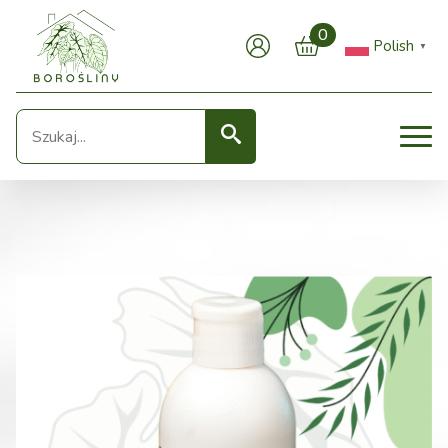
0
Polish
▼
Seearch