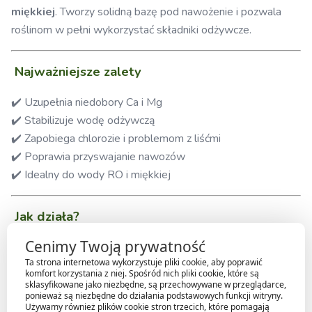
miękkiej
. Tworzy solidną bazę pod nawożenie i pozwala
roślinom w pełni wykorzystać składniki odżywcze.
Najważniejsze zalety
✔️ Uzupełnia niedobory Ca i Mg
✔️ Stabilizuje wodę odżywczą
✔️ Zapobiega chlorozie i problemom z liśćmi
✔️ Poprawia przyswajanie nawozów
✔️ Idealny do wody RO i miękkiej
Jak działa?
Cenimy Twoją prywatność
Wapń (Ca)
Ta strona internetowa wykorzystuje pliki cookie, aby poprawić
komfort korzystania z niej. Spośród nich pliki cookie, które są
wzmacnia ściany komórkowe
sklasyfikowane jako niezbędne, są przechowywane w przeglądarce,
poprawia strukturę roślin
ponieważ są niezbędne do działania podstawowych funkcji witryny.
Używamy również plików cookie stron trzecich, które pomagają