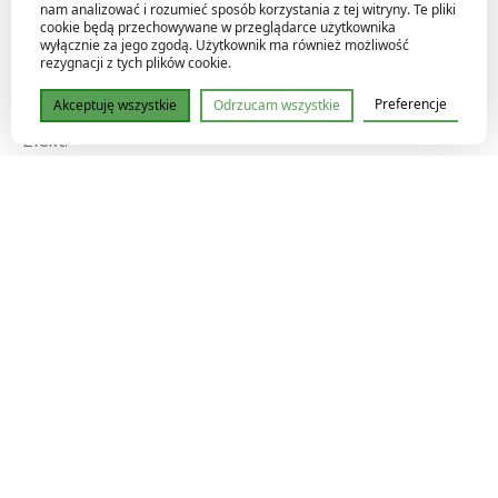
nam analizować i rozumieć sposób korzystania z tej witryny. Te pliki
Magnez (Mg)
cookie będą przechowywane w przeglądarce użytkownika
wyłącznie za jego zgodą. Użytkownik ma również możliwość
kluczowy dla chlorofilu
rezygnacji z tych plików cookie.
wspiera fotosyntezę
Preferencje
Akceptuję wszystkie
Odrzucam wszystkie
Efekt:
zdrowsze liście
mocniejszy wzrost
stabilna uprawa
Zastosowanie
gleba
kokos
hydro
wszystkie systemy nawadniania
szczególnie polecany przy: