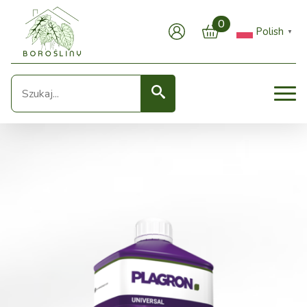
0
Polish
▼
Seearch