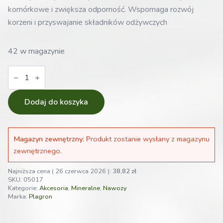
komórkowe i zwiększa odporność. Wspomaga rozwój
korzeni i przyswajanie składników odżywczych
42 w magazynie
ilość
Nawóz
Plagron
Calmag
pro
Dodaj do koszyka
500ml
|
wapno
i
Magazyn zewnętrzny:
Produkt zostanie wysłany z magazynu
magnez
dla
zewnętrznego.
roślin
Najniższa cena (
26 czerwca 2026
):
38,82
zł
SKU:
05017
Kategorie:
Akcesoria
,
Mineralne
,
Nawozy
Marka:
Plagron