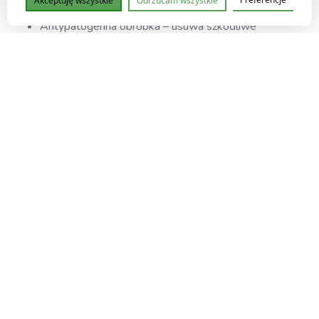
Akceptuję wszystkie
Odrzucam wszystkie
odnawialnych źródeł
Antypatogenna obróbka – usuwa szkodliwe
mikroorganizmy, zachowując korzystne bakterie
Chropowata powierzchnia ziaren – wspomaga
przyczepność i ukorzenianie
Kluczowe parametry techniczne:
Frakcja granulacji: 9–12 mm
Pojemność opakowania: 5 L
AFP (Air-Filled Porosity): 49–53% – wysoka
przepuszczalność powietrza
WHC (Water-Holding Capacity): ok. 56,8% –
doskonała retencja wilgoci
pH: 5,5–6,5 – lekko kwaśne, idealne dla orchidei
EC: poniżej 0,3 mS/cm – niska zasolenie
Struktura: twarda, stabilna, odporna na rozkład