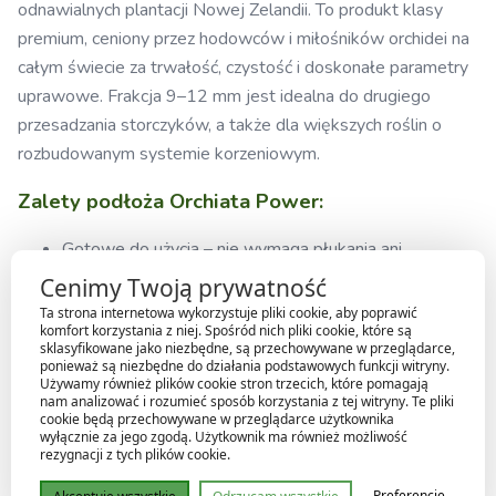
odnawialnych plantacji Nowej Zelandii. To produkt klasy
premium, ceniony przez hodowców i miłośników orchidei na
całym świecie za trwałość, czystość i doskonałe parametry
uprawowe. Frakcja 9–12 mm jest idealna do drugiego
przesadzania storczyków, a także dla większych roślin o
rozbudowanym systemie korzeniowym.
Zalety podłoża Orchiata Power:
Gotowe do użycia – nie wymaga płukania ani
dodatkowego przygotowania
Cenimy Twoją prywatność
Wyjątkowa trwałość – struktura kory zachowuje
Ta strona internetowa wykorzystuje pliki cookie, aby poprawić
komfort korzystania z niej. Spośród nich pliki cookie, które są
stabilność nawet przez 10 lat
sklasyfikowane jako niezbędne, są przechowywane w przeglądarce,
Idealny cykl mokro–sucho – wspiera zdrowy rozwój
ponieważ są niezbędne do działania podstawowych funkcji witryny.
Używamy również plików cookie stron trzecich, które pomagają
korzeni i zapobiega gniciu
nam analizować i rozumieć sposób korzystania z tej witryny. Te pliki
cookie będą przechowywane w przeglądarce użytkownika
Optymalne pH i niskie EC – bezpieczne środowisko
wyłącznie za jego zgodą. Użytkownik ma również możliwość
dla storczyków
rezygnacji z tych plików cookie.
Ekologiczne pochodzenie – kora z certyfikowanych,
Preferencje