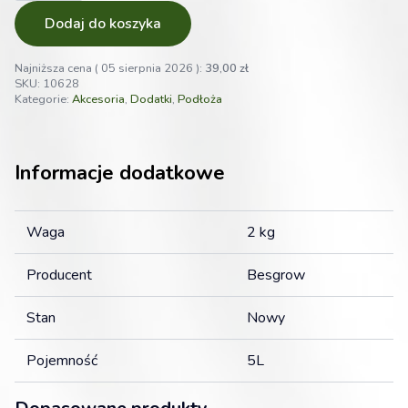
9–
12
Dodaj do koszyka
mm
5L
–
Najniższa cena (
05 sierpnia 2026
):
39,00
zł
Premium
SKU:
10628
podłoże
Kategorie:
Akcesoria
,
Dodatki
,
Podłoża
do
storczyków
z
kory
sosny
Informacje dodatkowe
Pinus
radiata
z
Nowej
Waga
2 kg
Zelandii
Producent
Besgrow
Stan
Nowy
Pojemność
5L