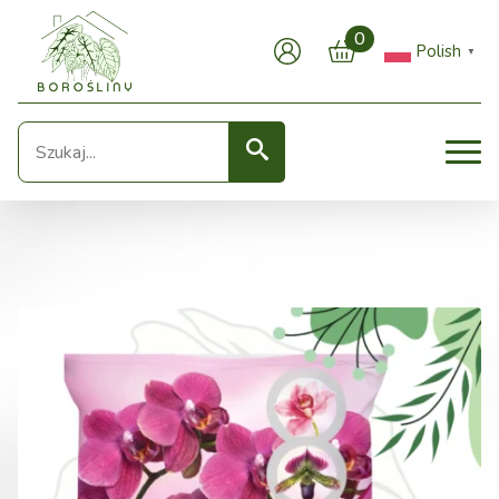
0
Polish
▼
Seearch