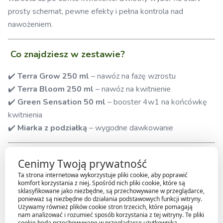
prosty schemat, pewne efekty i pełna kontrola nad
nawożeniem.
Co znajdziesz w zestawie?
✔️
Terra Grow 250 ml
– nawóz na fazę wzrostu
✔️
Terra Bloom 250 ml
– nawóz na kwitnienie
✔️
Green Sensation 50 ml
– booster 4w1 na końcówkę
kwitnienia
✔️
Miarka z podziałką
– wygodne dawkowanie
Najważniejsze zalety
Cenimy Twoją prywatność
Ta strona internetowa wykorzystuje pliki cookie, aby poprawić
✔️ Kompletny zestaw na cały cykl uprawy
komfort korzystania z niej. Spośród nich pliki cookie, które są
sklasyfikowane jako niezbędne, są przechowywane w przeglądarce,
✔️ Mineralna seria – szybkie i precyzyjne działanie
ponieważ są niezbędne do działania podstawowych funkcji witryny.
✔️ Idealny dla początkujących
Używamy również plików cookie stron trzecich, które pomagają
nam analizować i rozumieć sposób korzystania z tej witryny. Te pliki
✔️ Wysoka wydajność i jakość plonu
cookie będą przechowywane w przeglądarce użytkownika