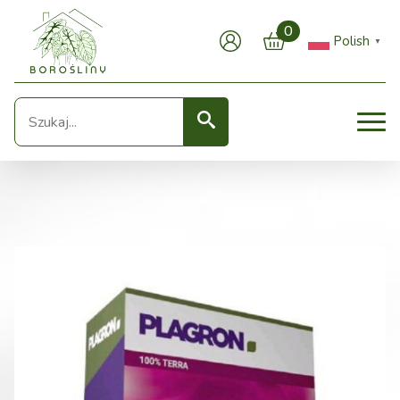
0
Polish
▼
Seearch