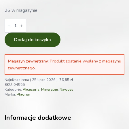
26 w magazynie
ilość
Plagron
Easy
Pack
100%
Dodaj do koszyka
TERRA
-
zestaw
do
Magazyn zewnętrzny:
Produkt zostanie wysłany z magazynu
1m2
zewnętrznego.
Najniższa cena (
25 lipca 2026
):
76,85
zł
SKU:
04555
Kategorie:
Akcesoria
,
Mineralne
,
Nawozy
Marka:
Plagron
Informacje dodatkowe