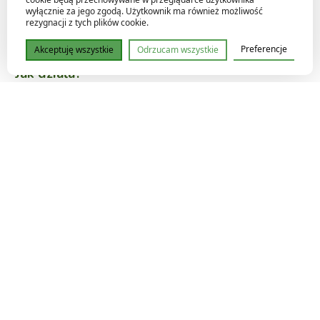
✔️ Prosty schemat nawożenia
wyłącznie za jego zgodą. Użytkownik ma również możliwość
rezygnacji z tych plików cookie.
✔️ Wystarcza na uprawę do ok. 1 m²
Preferencje
Akceptuję wszystkie
Odrzucam wszystkie
Jak działa?
Terra Grow
intensywny wzrost
budowa masy zielonej
Terra Bloom
rozwój kwiatów
zwiększenie plonu
Green Sensation
poprawia strukturę i smak
zwiększa odporność