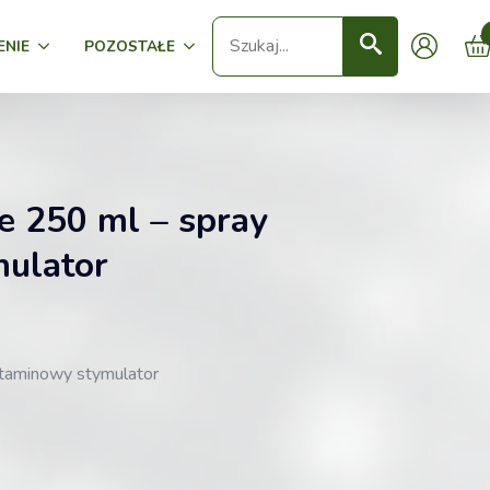
Seearch
ENIE
POZOSTAŁE
e 250 ml – spray
ulator
itaminowy stymulator