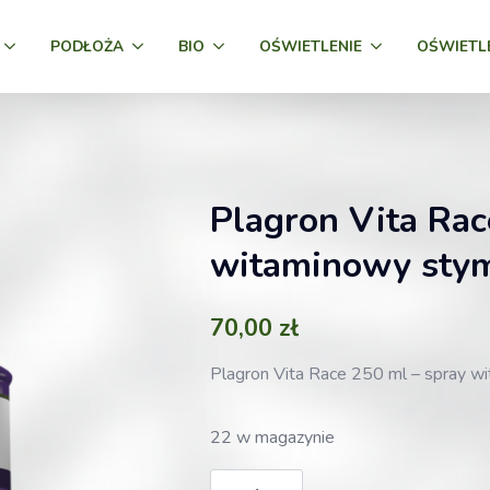
PODŁOŻA
BIO
OŚWIETLENIE
OŚWIETL
Plagron Vita Rac
witaminowy stym
70,00
zł
Plagron Vita Race 250 ml – spray w
22 w magazynie
ilość