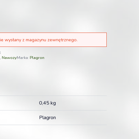
ie wysłany z magazynu zewnętrznego.
ł
,
Nawozy
Marka:
Plagron
0,45 kg
Plagron