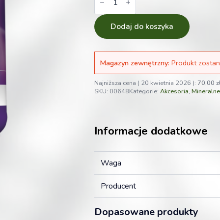
Plagron
Vita
Race
250
Dodaj do koszyka
ml
-
spray
witaminowy
Magazyn zewnętrzny:
Produkt zostan
stymulator
Najniższa cena (
20 kwietnia 2026
):
70,00
z
SKU:
00648
Kategorie:
Akcesoria
,
Mineralne
Informacje dodatkowe
Waga
Producent
Dopasowane produkty