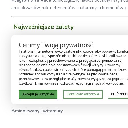
Plagron Vita Race
to biologiczny nawóz dolistny i stymul
aminokwasów, mikroelementów i naturalnych hormonów, pop
Najważniejsze zalety
✔️ Przyspiesza wzrost i rozwój roślin
Cenimy Twoją prywatność
✔️ Wzmacnia odporność na stres
Ta strona internetowa wykorzystuje pliki cookie, aby poprawić komfo
✔️ Poprawia kondycję i wygląd liści
korzystania z niej. Spośród nich pliki cookie, które są sklasyfikowane
jako niezbędne, są przechowywane w przeglądarce, ponieważ są
✔️ Wspiera start fazy kwitnienia
niezbędne do działania podstawowych funkcji witryny. Używamy
również plików cookie stron trzecich, które pomagają nam analizować
✔️ Dostarcza aminokwasów i mikroelementów
rozumieć sposób korzystania z tej witryny. Te pliki cookie będą
✔️ Idealny do oprysków dolistnych
przechowywane w przeglądarce użytkownika wyłącznie za jego zgod
Użytkownik ma również możliwość rezygnacji z tych plików cookie.
Preferenc
Akceptuję wszystkie
Odrzucam wszystkie
Jak działa?
Aminokwasy i witaminy
przyspieszają metabolizm