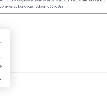
ator, który wspiera rośliny w fazie wzrostu oraz w
pierwszych 3 
rawiając kondycję i odporność roślin.
rt
 i
ą.
je