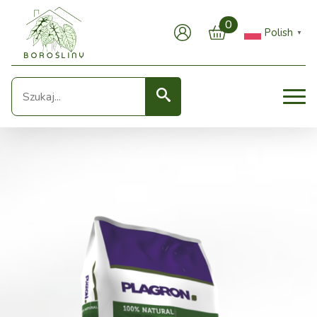
0
Polish
▼
Seearch