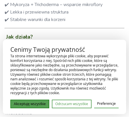
✔️ Mykoryza + Trichoderma – wsparcie mikroflory
✔️ Lekka i przewiewna struktura
✔️ Stabilne warunki dla korzeni
Jak działa?
Cenimy Twoją prywatność
Bogata mieszanka torfów + humus
Ta strona internetowa wykorzystuje pliki cookie, aby poprawić
komfort korzystania z niej. Spośród nich pliki cookie, które są
dostarcza naturalnych składników odżywczych
sklasyfikowane jako niezbędne, są przechowywane w przeglądarce,
wspiera życie biologiczne w glebie
ponieważ są niezbędne do działania podstawowych funkcji witryny.
Używamy również plików cookie stron trzecich, które pomagają
nam analizować i rozumieć sposób korzystania z tej witryny. Te pliki
Mykoryza
cookie będą przechowywane w przeglądarce użytkownika
wyłącznie za jego zgodą. Użytkownik ma również możliwość
zwiększa powierzchnię chłonną korzeni
rezygnacji z tych plików cookie.
poprawia pobieranie wody i składników
Preferencje
Akceptuję wszystkie
Odrzucam wszystkie
Trichoderma
chroni przed patogenami i pleśnią