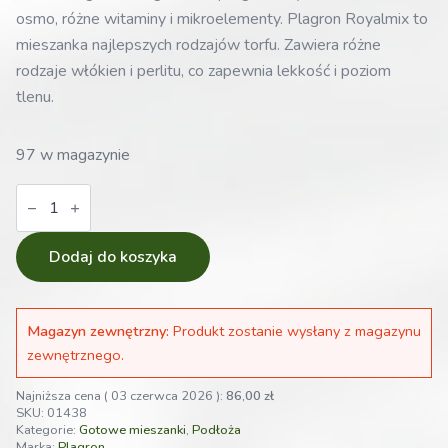
osmo, różne witaminy i mikroelementy. Plagron Royalmix to
mieszanka najlepszych rodzajów torfu. Zawiera różne
rodzaje włókien i perlitu, co zapewnia lekkość i poziom
tlenu.
97 w magazynie
ilość
Plagron
ziemia
Royal
Mix
Dodaj do koszyka
50L
|
jakościowa
mieszanka
Magazyn zewnętrzny:
Produkt zostanie wysłany z magazynu
torfu,
perlitu
zewnętrznego.
i
bio
Najniższa cena (
03 czerwca 2026
):
86,00
zł
humusu
SKU:
01438
Kategorie:
Gotowe mieszanki
,
Podłoża
Marka:
Plagron