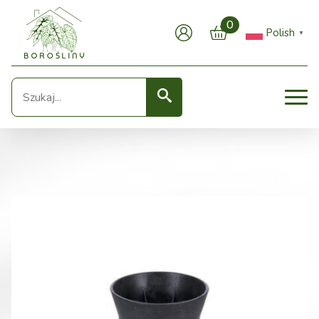
0
Polish
▼
Seearch