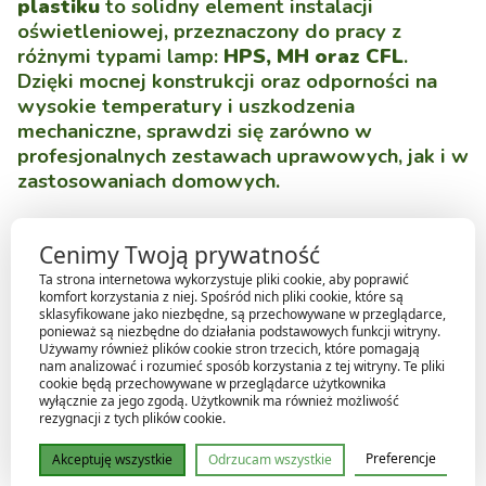
plastiku
to solidny element instalacji
oświetleniowej, przeznaczony do pracy z
różnymi typami lamp:
HPS, MH oraz CFL
.
Dzięki mocnej konstrukcji oraz odporności na
wysokie temperatury i uszkodzenia
mechaniczne, sprawdzi się zarówno w
profesjonalnych zestawach uprawowych, jak i w
zastosowaniach domowych.
Kompaktowa budowa i uniwersalny gwint
E40
umożliwiają
Cenimy Twoją prywatność
łatwe dopasowanie do wielu typów źródeł światła, a
Ta strona internetowa wykorzystuje pliki cookie, aby poprawić
trwałe tworzywo sztuczne zapewnia bezpieczeństwo i
komfort korzystania z niej. Spośród nich pliki cookie, które są
długą żywotność produktu.
sklasyfikowane jako niezbędne, są przechowywane w przeglądarce,
ponieważ są niezbędne do działania podstawowych funkcji witryny.
Używamy również plików cookie stron trzecich, które pomagają
nam analizować i rozumieć sposób korzystania z tej witryny. Te pliki
Zalety gniazda E40 plastikowego
cookie będą przechowywane w przeglądarce użytkownika
wyłącznie za jego zgodą. Użytkownik ma również możliwość
rezygnacji z tych plików cookie.
Uniwersalne zastosowanie
– kompatybilne z
lampami HPS, MH i CFL.
Preferencje
Akceptuję wszystkie
Odrzucam wszystkie