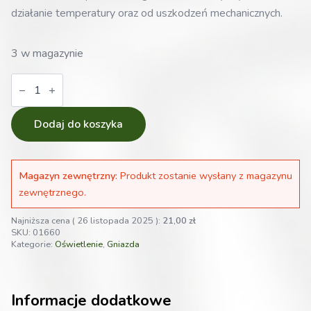
działanie temperatury oraz od uszkodzeń mechanicznych.
3 w magazynie
ilość
Plastikowe
gniazdo
e40
do
Dodaj do koszyka
lamp
HPS/CFL/Odbłyśników
Magazyn zewnętrzny:
Produkt zostanie wysłany z magazynu
zewnętrznego.
Najniższa cena (
26 listopada 2025
):
21,00
zł
SKU:
01660
Kategorie:
Oświetlenie
,
Gniazda
Informacje dodatkowe