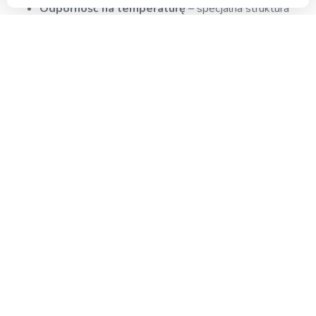
Odporność na temperaturę
– specjalna struktura
materiału chroni przed przegrzewaniem.
Wytrzymałość mechaniczna
– odporny na pęknięcia
i uszkodzenia.
Trwała i mocna konstrukcja
– zapewnia bezpieczne
użytkowanie.
Do upraw i oświetlenia technicznego
– idealny do
growboxów i zestawów HPS/MH/CFL.
Specyfikacja techniczna
Typ gniazda:
E40
Materiał:
czarny, wytrzymały plastik
Zastosowanie:
lampy HPS, MH, CFL