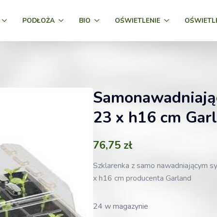
PODŁOŻA
BIO
OŚWIETLENIE
OŚWIETL
Samonawadniając
23 x h16 cm Gar
76,75
zł
Szklarenka z samo nawadniającym sy
x h16 cm producenta Garland
24 w magazynie