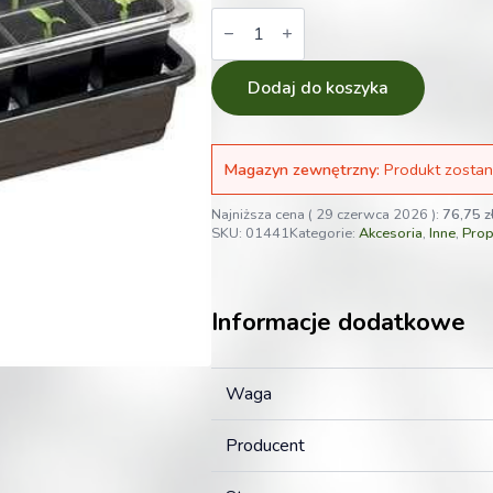
ilość
Samonawadniający
propagator
37,5
x
Dodaj do koszyka
23
x
h16
cm
Magazyn zewnętrzny:
Produkt zostan
Garland
Najniższa cena (
29 czerwca 2026
):
76,75
z
SKU:
01441
Kategorie:
Akcesoria
,
Inne
,
Prop
Informacje dodatkowe
Waga
Producent