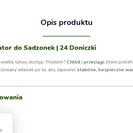
Opis produktu
or do Sadzonek | 24 Doniczki
światła, łatwy dostęp. Problem?
Chłód i przeciągi
, które potra
ktowany właśnie po to, aby zapewnić
stabilne, bezpieczne war
nowania
rt