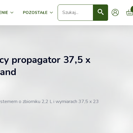
Seearch
ENIE
POZOSTAŁE
y propagator 37,5 x
land
stemem o zbiorniku 2,2 L i wymiarach 37,5 x 23