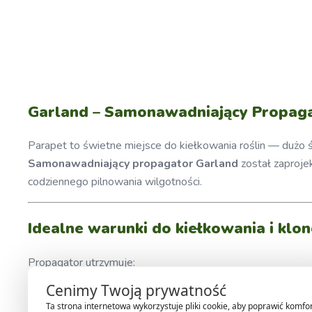
Garland
– Samonawadniający Propagat
Parapet to świetne miejsce do kiełkowania roślin — dużo 
Samonawadniający propagator Garland
został zaproje
codziennego pilnowania wilgotności.
Idealne warunki do kiełkowania i klo
Propagator utrzymuje:
Cenimy Twoją prywatność
stałą wilgotność podłoża,
Ta strona internetowa wykorzystuje pliki cookie, aby poprawić komfo