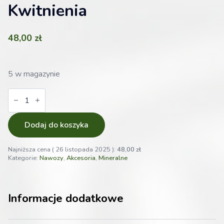
Kwitnienia
48,00
zł
5 w magazynie
ilość
Shogun
Sumo
Active
Boost
Dodaj do koszyka
250ml
Stymulator
Kwitnienia
Najniższa cena (
26 listopada 2025
):
48,00
zł
Kategorie:
Nawozy
,
Akcesoria
,
Mineralne
Informacje dodatkowe