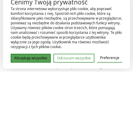
Cenimy Twoją prywatność
że rośliny stają się silniejsze i bardziej odporne.
Ta strona internetowa wykorzystuje pliki cookie, aby poprawić
Poprawia kondycję roślin:
Nawóz dostarcza
komfort korzystania z niej. Spośród nich pliki cookie, które są
sklasyfikowane jako niezbędne, są przechowywane w przeglądarce,
niezbędnych mikroelementów, które wspomagają
ponieważ są niezbędne do działania podstawowych funkcji witryny.
rośliny w utrzymaniu zdrowych i mocnych liści oraz
Używamy również plików cookie stron trzecich, które pomagają
nam analizować i rozumieć sposób korzystania z tej witryny. Te pliki
korzeni.
cookie będą przechowywane w przeglądarce użytkownika
wyłącznie za jego zgodą. Użytkownik ma również możliwość
Zwiększa odporność:
Pomaga roślinom radzić sobie
rezygnacji z tych plików cookie.
ze stresem, w tym z niekorzystnymi warunkami
Preferencje
Akceptuję wszystkie
Odrzucam wszystkie
środowiskowymi, takimi jak zmiany temperatury,
niedobór światła czy nieodpowiednia wilgotność.
Uniwersalne zastosowanie:
Może być stosowany
do różnych rodzajów roślin, w tym do roślin
doniczkowych, hydroponicznych i ogrodowych.
Wzmacnia ukorzenienie:
Dzięki zawartości
hormonów roślinnych stymuluje rozwój systemu
korzeniowego, co sprzyja lepszemu pobieraniu
składników odżywczych.