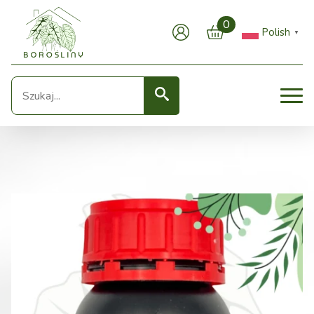
0
Polish
▼
Seearch