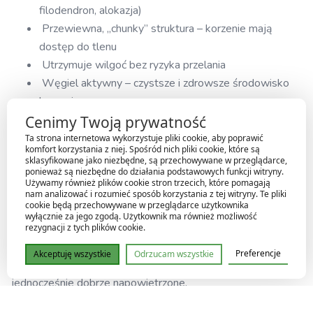
filodendron, alokazja)
Przewiewna, „chunky” struktura – korzenie mają
dostęp do tlenu
Utrzymuje wilgoć bez ryzyka przelania
Węgiel aktywny – czystsze i zdrowsze środowisko
korzeni
Nawóz o kontrolowanym uwalnianiu – nawet kilka
Cenimy Twoją prywatność
miesięcy odżywiania
Ta strona internetowa wykorzystuje pliki cookie, aby poprawić
komfort korzystania z niej. Spośród nich pliki cookie, które są
Stabilne pH i niskie zasolenie – bezpieczne dla
sklasyfikowane jako niezbędne, są przechowywane w przeglądarce,
ponieważ są niezbędne do działania podstawowych funkcji witryny.
wrażliwych roślin
Używamy również plików cookie stron trzecich, które pomagają
nam analizować i rozumieć sposób korzystania z tej witryny. Te pliki
cookie będą przechowywane w przeglądarce użytkownika
Idealne środowisko dla monster i alokazji
wyłącznie za jego zgodą. Użytkownik ma również możliwość
rezygnacji z tych plików cookie.
Rośliny tropikalne liściaste w naturze rosną w lekkich,
Preferencje
Akceptuję wszystkie
Odrzucam wszystkie
bogatych w materię organiczną glebach, które są
jednocześnie dobrze napowietrzone.
Dlatego Bigos zapewnia: