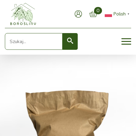
0
Polish
▼
Seearch