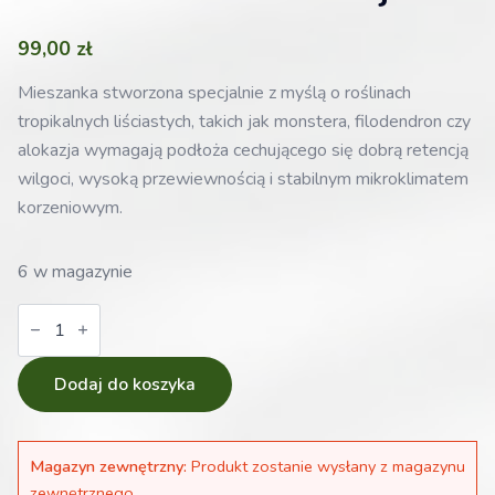
99,00
zł
Mieszanka stworzona specjalnie z myślą o roślinach
tropikalnych liściastych, takich jak monstera, filodendron czy
alokazja wymagają podłoża cechującego się dobrą retencją
wilgoci, wysoką przewiewnością i stabilnym mikroklimatem
korzeniowym.
6 w magazynie
ilość
Urban
Jungle
Bigos
podłoże
Dodaj do koszyka
ziemia
dla
Monstery,
Filodendrona
Magazyn zewnętrzny:
Produkt zostanie wysłany z magazynu
i
Alokazji
zewnętrznego.