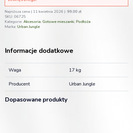
15L
Najniższa cena (
11 kwietnia 2026
):
99,00
zł
SKU:
06725
Kategorie:
Akcesoria
,
Gotowe mieszanki
,
Podłoża
Marka:
Urban Jungle
Informacje dodatkowe
Waga
17 kg
Producent
Urban Jungle
Dopasowane produkty