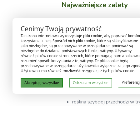
Najważniejsze zalety
✔️ Inicjuje wcześniejsze kwitnienie
Cenimy Twoją prywatność
✔️ Zwiększa liczbę pąków
✔️ Skraca międzywęźla
Ta strona internetowa wykorzystuje pliki cookie, aby poprawić komfo
korzystania z niej. Spośród nich pliki cookie, które są sklasyfikowane
✔️ Wzmacnia strukturę kwiatostanó
jako niezbędne, są przechowywane w przeglądarce, ponieważ są
niezbędne do działania podstawowych funkcji witryny. Używamy
✔️ Poprawia efektywność całego cykl
również plików cookie stron trzecich, które pomagają nam analizować
rozumieć sposób korzystania z tej witryny. Te pliki cookie będą
przechowywane w przeglądarce użytkownika wyłącznie za jego zgod
Użytkownik ma również możliwość rezygnacji z tych plików cookie.
Jak działa?
Preferenc
Akceptuję wszystkie
Odrzucam wszystkie
Przyspiesza start kwitnienia
roślina szybciej przechodzi w t
Skraca międzywęźla
więcej pąków na tej samej dług
bardziej zbita roślina