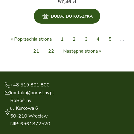
57,46
zł
DODAJ DO KOSZYKA
« Poprzednia strona
1
2
3
4
5
…
21
22
Następna strona »
+48 519 801 800
kontakt@borosliny.pl
BoRośliny
ul. Kurkowa 6
50-210 Wrocław
NIP: 6961872520