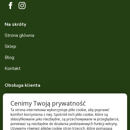
Na skróty
Strona główna
Sklep
Blog
Kontakt
Obsługa klienta
Dostawa
Cenimy Twoją prywatność
Zwroty i reklamacje
Ta strona internetowa wykorzystuje pliki cookie, aby poprawić
komfort korzystania z niej. Spośród nich pliki cookie, które są
Regulamin sklepu
sklasyfikowane jako niezbędne, są przechowywane w przeglądarce,
ponieważ są niezbędne do działania podstawowych funkcji witryny.
Używamy również plików cookie stron trzecich, które pomagają
Polityka prywatności