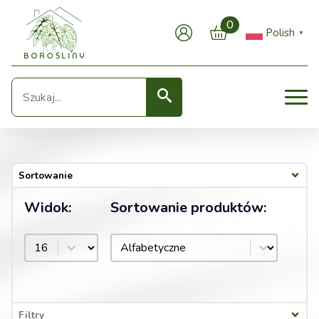
0
Polish
▼
Seearch
Sortowanie
Widok:
Sortowanie produktów:
Sortowanie produktów:
Widok:
Sortowanie produktów:
Filtry